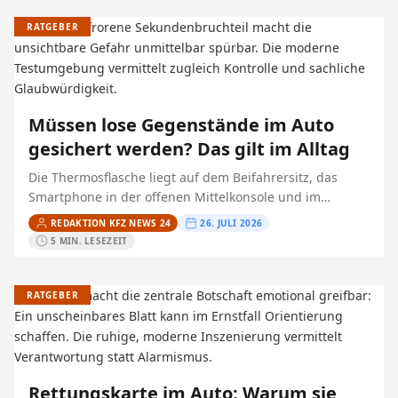
RATGEBER
Müssen lose Gegenstände im Auto
gesichert werden? Das gilt im Alltag
Die Thermosflasche liegt auf dem Beifahrersitz, das
Smartphone in der offenen Mittelkonsole und im
Kofferraum rollt eine Wasserflasche umher. Das wirkt
REDAKTION KFZ NEWS 24
26. JULI 2026
harmlos – bis eine…
5 MIN. LESEZEIT
RATGEBER
Rettungskarte im Auto: Warum sie