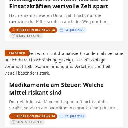
Einsatzkräften wertvolle Zeit spart
Nach einem schweren Unfall zählt nicht nur die
medizinische Hilfe, sondern auch der Weg dorthin.
Bevor Feuerwehr und Rettungsdienst eine
REDAKTION KFZ NEWS 24
14. JULI 2026
eingeklemmte Person versorgen oder befreien…
5 MIN. LESEZEIT
RATGEBER
Medikamente am Steuer: Welche
Mittel riskant sind
Der gefährlichste Moment beginnt oft nicht auf der
Straße, sondern am Badezimmerschrank. Eine Tablette
gegen Heuschnupfen, ein Hustensaft vor der Arbeit, ein
REDAKTION KFZ NEWS 24
12. JULI 2026
neues Schmerzmittel nach…
10 MIN. LESEZEIT