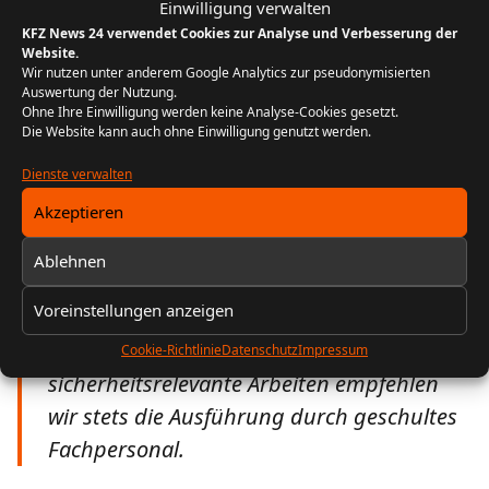
Einwilligung verwalten
Ein paar einfache Regeln helfen dabei:
KFZ News 24 verwendet Cookies zur Analyse und Verbesserung der
Website.
Elektrik zuerst prüfen
, dann Mechanik
Wir nutzen unter anderem Google Analytics zur pseudonymisierten
Auswertung der Nutzung.
Keine Gewalt anwenden
, wenn sich das Fenster
Ohne Ihre Einwilligung werden keine Analyse-Cookies gesetzt.
Die Website kann auch ohne Einwilligung genutzt werden.
verklemmt
Dienste verwalten
Nur hochwertige Ersatzteile verwenden
, um
dauerhafte Funktion sicherzustellen
Akzeptieren
Mit diesem Wissen lässt sich nicht nur viel Zeit,
Ablehnen
sondern oft auch bares Geld sparen.
Voreinstellungen anzeigen
Alle Angaben ohne Gewähr. Für
Cookie-Richtlinie
Datenschutz
Impressum
sicherheitsrelevante Arbeiten empfehlen
wir stets die Ausführung durch geschultes
Fachpersonal.