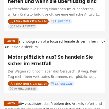
helfen und wann sie überflüssig sind
Kraftstoffadditive richtig einordnen Im Zubehörregal
wirken Kraftstoffadditive oft wie eine einfache Antwort
auf Ruckeln, Startprobleme oder angeblich zu hohen
REDAKTION KFZ NEWS 24
2. JULI 2026
Verbrauch. In der Praxis helfen sie…
5 MIN. LESEZEIT
AUTO
Motor plötzlich aus? So handeln Sie
sicher im Ernstfall
Der Wagen rollt noch, aber das Geräusch ist weg. Kein
Zug mehr, kein vertrautes Brummen, nur plötzliches
Schweigen unter der Haube. Im Rückspiegel drängt
REDAKTION KFZ NEWS 24
23. JUNI 2026
Verkehr…
10 MIN. LESEZEIT
AUTO