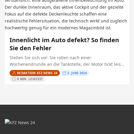
Innenlicht im Auto defekt? So finden
Sie den Fehler
Stellen Sie sich vor: Sie rollen nach einer
Wochenendrunde an die Tankstelle, der Motor tickt leise
aus, und neben Ihnen parkt eine Maschine mit lautem…
REDAKTION KFZ NEWS 24
3. JUNI 2026
9 MIN. LESEZEIT