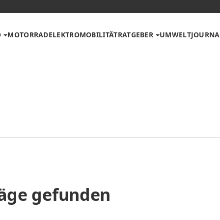
O
MOTORRAD
ELEKTROMOBILITÄT
RATGEBER
UMWELT
JOURNA
räge gefunden