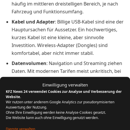
häufig im mittleren dreistelligen Bereich, je nach
Fahrzeug und Funktionsumfang.
Kabel und Adapter
: Billige USB-Kabel sind eine der
Hauptursachen für Aussetzer. Ein hochwertiges,
kurzes Kabel ist eine kleine, aber sinnvolle
Investition. Wireless-Adapter (Dongles) sind
komfortabel, aber nicht immer stabil.
Datenvolumen
: Navigation und Streaming ziehen
Daten. Mit modernen Tarifen meist unkritisch, bei
begrenztem Volumen aber relevant – vor allem bei
Einwilligung verwalten
längeren Fahrten mit Musikstreaming.
KFZ News 24 verwendet Cookies zur Analyse und Verbesserung der
App-Abos
: Spotify, YouTube Music, Audible,
Website.
Wir nutzen unter anderem Google Analytics zur pseudonymisierten
Premium-Navi-Funktionen oder Verkehrsservices
Auswertung der Nutzung.
können kostenpflichtig sein, unabhängig von
Ohne Ihre Einwilligung werden keine Analyse-Cookies gesetzt.
Die Website kann auch ohne Einwilligung genutzt werden.
CarPlay/Android Auto.
Dienste verwalten