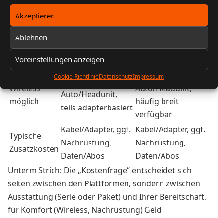
Kostenvergleich auf einen Blick
Akzeptieren
Aspekt
Android Auto
Apple CarPlay
Ablehnen
Software-
Kostenfrei
Kostenfrei
Voreinstellungen anzeigen
Nutzung
Je nach
Cookie-Richtlinie
Datenschutz
Impressum
Je nach
Wireless
Auto/Headunit,
Auto/Headunit,
möglich
häufig breit
teils adapterbasiert
verfügbar
Kabel/Adapter, ggf.
Kabel/Adapter, ggf.
Typische
Nachrüstung,
Nachrüstung,
Zusatzkosten
Daten/Abos
Daten/Abos
Unterm Strich: Die „Kostenfrage“ entscheidet sich
selten zwischen den Plattformen, sondern zwischen
Ausstattung (Serie oder Paket) und Ihrer Bereitschaft,
für Komfort (Wireless, Nachrüstung) Geld