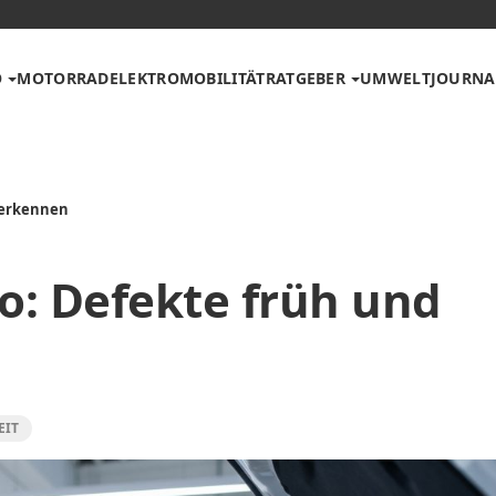
O
MOTORRAD
ELEKTROMOBILITÄT
RATGEBER
UMWELT
JOURNA
 erkennen
: Defekte früh und
EIT