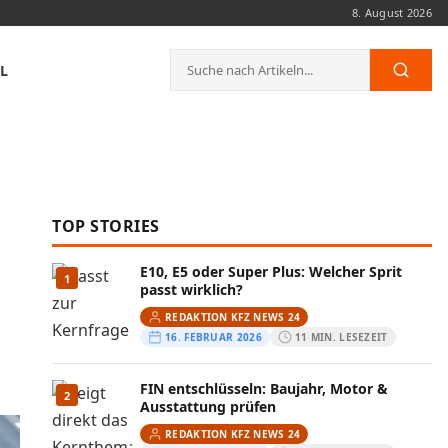
8. August 2026
Suche
L
Such
nach:
TOP STORIES
E10, E5 oder Super Plus: Welcher Sprit
1
passt wirklich?
REDAKTION KFZ NEWS 24
16. FEBRUAR 2026
11 MIN. LESEZEIT
FIN entschlüsseln: Baujahr, Motor &
2
Ausstattung prüfen
REDAKTION KFZ NEWS 24