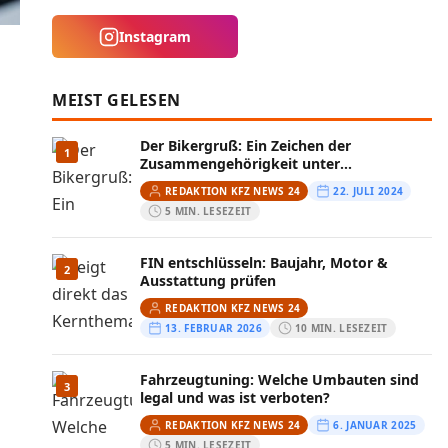
Instagram
MEIST GELESEN
Der Bikergruß: Ein Zeichen der
1
Zusammengehörigkeit unter
Motorradfahrern
REDAKTION KFZ NEWS 24
22. JULI 2024
5 MIN. LESEZEIT
FIN entschlüsseln: Baujahr, Motor &
2
Ausstattung prüfen
REDAKTION KFZ NEWS 24
13. FEBRUAR 2026
10 MIN. LESEZEIT
Fahrzeugtuning: Welche Umbauten sind
3
legal und was ist verboten?
REDAKTION KFZ NEWS 24
6. JANUAR 2025
5 MIN. LESEZEIT