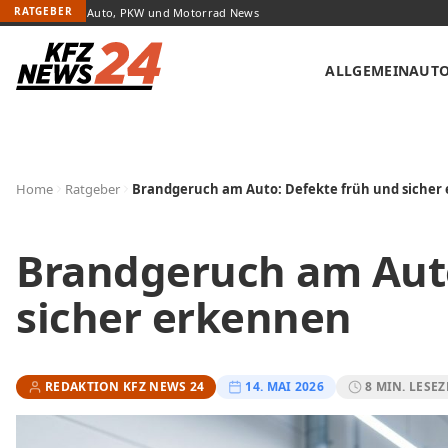
RATGEBER
Top Aktuelle Auto, PKW und Motorrad News
ALLGEMEIN
AUT
Home
Ratgeber
Brandgeruch am Auto: Defekte früh und sicher
Brandgeruch am Auto
sicher erkennen
REDAKTION KFZ NEWS 24
14. MAI 2026
8 MIN. LESEZ