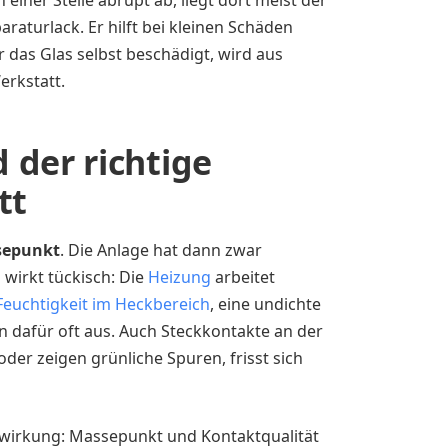
einer Stelle abrupt ab, liegt dort meist der
raturlack. Er hilft bei kleinen Schäden
 das Glas selbst beschädigt, wird aus
erkstatt.
 der richtige
tt
sepunkt
. Die Anlage hat dann zwar
wirkt tückisch: Die
Heizung
arbeitet
Feuchtigkeit im Heckbereich
, eine undichte
n dafür oft aus. Auch Steckkontakte an der
oder zeigen grünliche Spuren, frisst sich
zwirkung: Massepunkt und Kontaktqualität