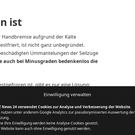
n ist
er Handbremse aufgrund der Kälte
estfriert, ist nicht ganz unbegründet.
r beschädigten Ummantelungen der Seilzüge
ie auch bei Minusgraden bedenkenlos die
tgefroren ist, gibt es nur eine Lösung:
 hektische Versuche, das Fahrzeug in
Einwilligung verwalten
.
Z News 24 verwendet Cookies zur Analyse und Verbesserung der Website.
 nutzen unter anderem Google Analytics zur pseudonymisierten Auswertung der
zung.
itsinstrument
e Ihre Einwilligung werden keine Analyse-Cookies gesetzt.
 Website kann auch ohne Einwilligung genutzt werden.