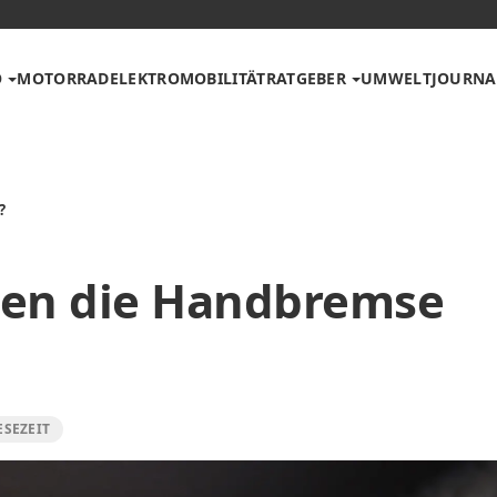
O
MOTORRAD
ELEKTROMOBILITÄT
RATGEBER
UMWELT
JOURNA
?
rken die Handbremse
ESEZEIT