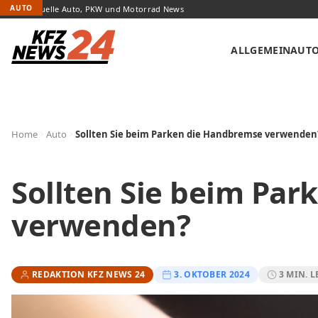
AUTO
Top Aktuelle Auto, PKW und Motorrad News
ALLGEMEIN
AUT
Home
Auto
Sollten Sie beim Parken die Handbremse verwenden
Sollten Sie beim Pa
verwenden?
REDAKTION KFZ NEWS 24
3. OKTOBER 2024
3 MIN. L