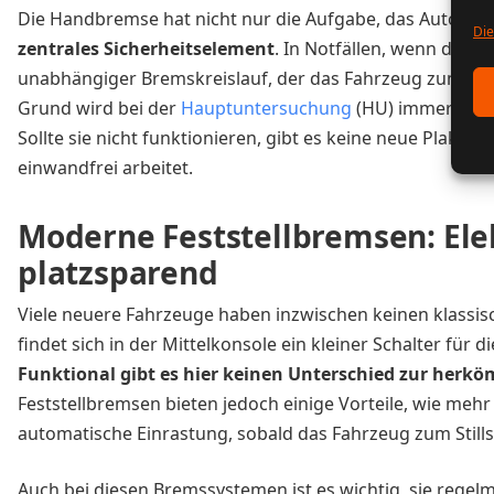
Die Handbremse hat nicht nur die Aufgabe, das Auto bei
Die
zentrales Sicherheitselement
. In Notfällen, wenn die F
unabhängiger Bremskreislauf, der das Fahrzeug zum Sti
Grund wird bei der
Hauptuntersuchung
(HU) immer auch
Sollte sie nicht funktionieren, gibt es keine neue Plake
einwandfrei arbeitet.
Moderne Feststellbremsen: Ele
platzsparend
Viele neuere Fahrzeuge haben inzwischen keinen klassi
findet sich in der Mittelkonsole ein kleiner Schalter für d
Funktional gibt es hier keinen Unterschied zur her
Feststellbremsen bieten jedoch einige Vorteile, wie mehr 
automatische Einrastung, sobald das Fahrzeug zum Stil
Auch bei diesen Bremssystemen ist es wichtig, sie regelm