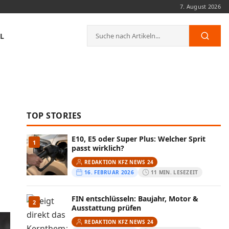
7. August 2026
Suche
L
Such
nach:
TOP STORIES
E10, E5 oder Super Plus: Welcher Sprit
1
passt wirklich?
REDAKTION KFZ NEWS 24
16. FEBRUAR 2026
11 MIN. LESEZEIT
FIN entschlüsseln: Baujahr, Motor &
2
Ausstattung prüfen
REDAKTION KFZ NEWS 24