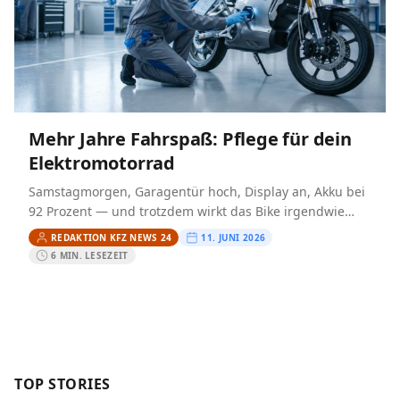
Mehr Jahre Fahrspaß: Pflege für dein
Elektromotorrad
Samstagmorgen, Garagentür hoch, Display an, Akku bei
92 Prozent — und trotzdem wirkt das Bike irgendwie
müde. Ich kenne genau diesen Moment. Oft ist nicht…
REDAKTION KFZ NEWS 24
11. JUNI 2026
6 MIN. LESEZEIT
TOP STORIES