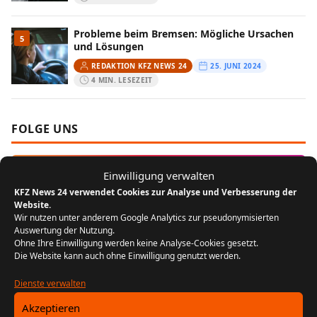
Probleme beim Bremsen: Mögliche Ursachen
5
und Lösungen
REDAKTION KFZ NEWS 24
25. JUNI 2024
4 MIN. LESEZEIT
FOLGE UNS
Instagram
Einwilligung verwalten
KFZ News 24 verwendet Cookies zur Analyse und Verbesserung der
Website.
MEIST GELESEN
Wir nutzen unter anderem Google Analytics zur pseudonymisierten
Auswertung der Nutzung.
Ohne Ihre Einwilligung werden keine Analyse-Cookies gesetzt.
Der Bikergruß: Ein Zeichen der
1
Die Website kann auch ohne Einwilligung genutzt werden.
Zusammengehörigkeit unter Motorradfahrern
REDAKTION KFZ NEWS 24
22. JULI 2024
Dienste verwalten
5 MIN. LESEZEIT
Akzeptieren