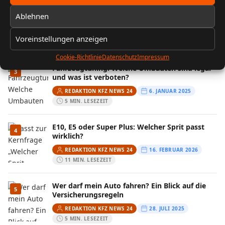
FIN entschlüsseln: Baujahr, Motor &
2
Ablehnen
Ausstattung prüfen
REDAKTION KFZ NEWS 24
13. FEBRUAR 2026
Voreinstellungen anzeigen
10 MIN. LESEZEIT
Cookie-Richtlinie
Datenschutz
Impressum
Fahrzeugtuning: Welche Umbauten sind legal
3
und was ist verboten?
REDAKTION KFZ NEWS 24
6. JANUAR 2025
5 MIN. LESEZEIT
E10, E5 oder Super Plus: Welcher Sprit passt
4
wirklich?
REDAKTION KFZ NEWS 24
16. FEBRUAR 2026
11 MIN. LESEZEIT
Wer darf mein Auto fahren? Ein Blick auf die
5
Versicherungsregeln
REDAKTION KFZ NEWS 24
28. JULI 2025
5 MIN. LESEZEIT