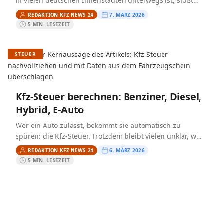
in vielen deutschen Innenstädten unterwegs ist, stößt
auf Umweltzonen. Dort entscheidet meist eine kleine
REDAKTION KFZ NEWS 24
7. MÄRZ 2026
runde Plakette an…
5 MIN. LESEZEIT
STEUER
Kfz-Steuer berechnen: Benziner, Diesel,
Hybrid, E‑Auto
Wer ein Auto zulässt, bekommt sie automatisch zu
spüren: die Kfz-Steuer. Trotzdem bleibt vielen unklar, wie
sich der Betrag zusammensetzt – und warum zwei
REDAKTION KFZ NEWS 24
6. MÄRZ 2026
scheinbar…
5 MIN. LESEZEIT