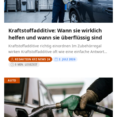
Kraftstoffadditive: Wann sie wirklich
helfen und wann sie überflüssig sind
Kraftstoffadditive richtig einordnen Im Zubehörregal
wirken Kraftstoffadditive oft wie eine einfache Antwort
auf Ruckeln, Startprobleme oder angeblich zu hohen
REDAKTION KFZ NEWS 24
2. JULI 2026
Verbrauch. In der Praxis helfen sie…
5 MIN. LESEZEIT
AUTO