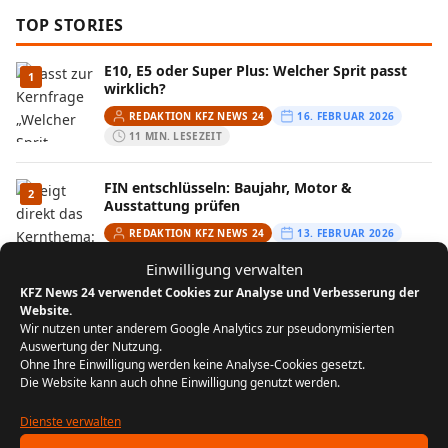
TOP STORIES
E10, E5 oder Super Plus: Welcher Sprit passt
1
wirklich?
REDAKTION KFZ NEWS 24
16. FEBRUAR 2026
11 MIN. LESEZEIT
FIN entschlüsseln: Baujahr, Motor &
2
Ausstattung prüfen
REDAKTION KFZ NEWS 24
13. FEBRUAR 2026
10 MIN. LESEZEIT
Einwilligung verwalten
KFZ News 24 verwendet Cookies zur Analyse und Verbesserung der
Wenn der Kofferraum streikt: Ursachen und
Website.
3
Lösungen aus der Praxis
Wir nutzen unter anderem Google Analytics zur pseudonymisierten
Auswertung der Nutzung.
REDAKTION KFZ NEWS 24
29. JULI 2025
Ohne Ihre Einwilligung werden keine Analyse-Cookies gesetzt.
5 MIN. LESEZEIT
Die Website kann auch ohne Einwilligung genutzt werden.
Autofenster klemmt: Ursachen erkennen und
Dienste verwalten
4
Lösungen finden