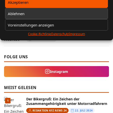
Akzeptieren
REDAKTION KFZ NEWS 24
25. JUNI 2025
5 MIN. LESEZEIT
Ablehnen
Probleme beim Bremsen: Mögliche Ursachen
Voreinstellungen anzeigen
5
und Lösungen
Cookie-Richtlinie
Datenschutz
Impressum
REDAKTION KFZ NEWS 24
25. JUNI 2024
4 MIN. LESEZEIT
FOLGE UNS
Instagram
MEIST GELESEN
Der Bikergruß: Ein Zeichen der
1
Zusammengehörigkeit unter Motorradfahrern
REDAKTION KFZ NEWS 24
22. JULI 2024