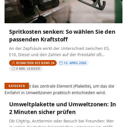
Spritkosten senken: So wählen Sie den
passenden Kraftstoff
An der Zapfsäule wirkt der Unterschied zwischen E5,
E10, Diesel und den Zahlen auf der Preistafel oft
erstaunlich klein. Auf das Jahr gerechnet summieren
REDAKTION KFZ NEWS 24
12. APRIL 2026
sich…
9 MIN. LESEZEIT
RATGEBER
Umweltplakette und Umweltzonen: In
2 Minuten sicher prüfen
Ob Citytrip, Arzttermin oder Besuch bei Freunden: Wer