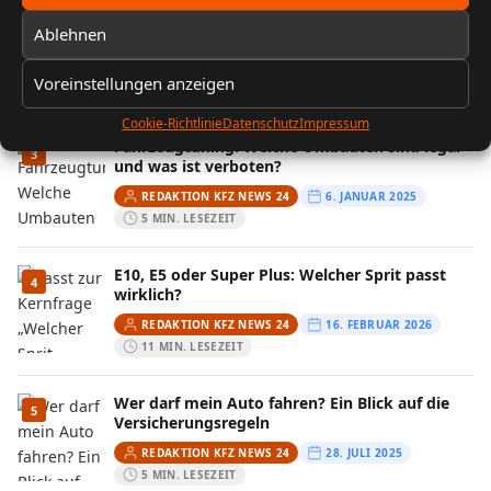
FIN entschlüsseln: Baujahr, Motor &
2
Ablehnen
Ausstattung prüfen
REDAKTION KFZ NEWS 24
13. FEBRUAR 2026
Voreinstellungen anzeigen
10 MIN. LESEZEIT
Cookie-Richtlinie
Datenschutz
Impressum
Fahrzeugtuning: Welche Umbauten sind legal
3
und was ist verboten?
REDAKTION KFZ NEWS 24
6. JANUAR 2025
5 MIN. LESEZEIT
E10, E5 oder Super Plus: Welcher Sprit passt
4
wirklich?
REDAKTION KFZ NEWS 24
16. FEBRUAR 2026
11 MIN. LESEZEIT
Wer darf mein Auto fahren? Ein Blick auf die
5
Versicherungsregeln
REDAKTION KFZ NEWS 24
28. JULI 2025
5 MIN. LESEZEIT