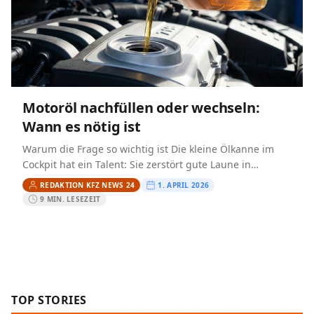
Motoröl nachfüllen oder wechseln:
Wann es nötig ist
Warum die Frage so wichtig ist Die kleine Ölkanne im
Cockpit hat ein Talent: Sie zerstört gute Laune in
Sekunden. Eben lief der Motor unauffällig,…
REDAKTION KFZ NEWS 24
1. APRIL 2026
9 MIN. LESEZEIT
TOP STORIES