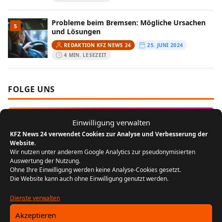
Probleme beim Bremsen: Mögliche Ursachen
5
und Lösungen
REDAKTION KFZ NEWS 24
25. JUNI 2024
4 MIN. LESEZEIT
FOLGE UNS
Instagram
Einwilligung verwalten
KFZ News 24 verwendet Cookies zur Analyse und Verbesserung der
Website.
MEIST GELESEN
Wir nutzen unter anderem Google Analytics zur pseudonymisierten
Auswertung der Nutzung.
Ohne Ihre Einwilligung werden keine Analyse-Cookies gesetzt.
Der Bikergruß: Ein Zeichen der
1
Die Website kann auch ohne Einwilligung genutzt werden.
Zusammengehörigkeit unter Motorradfahrern
REDAKTION KFZ NEWS 24
22. JULI 2024
Dienste verwalten
5 MIN. LESEZEIT
Akzeptieren