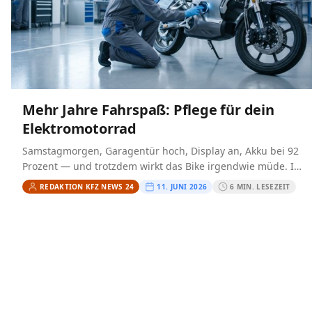
Mehr Jahre Fahrspaß: Pflege für dein
Elektromotorrad
Samstagmorgen, Garagentür hoch, Display an, Akku bei 92
Prozent — und trotzdem wirkt das Bike irgendwie müde. Ich
kenne genau diesen Moment. Oft ist nicht…
REDAKTION KFZ NEWS 24
11. JUNI 2026
6 MIN. LESEZEIT