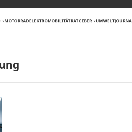
O
MOTORRAD
ELEKTROMOBILITÄT
RATGEBER
UMWELT
JOURNA
rung