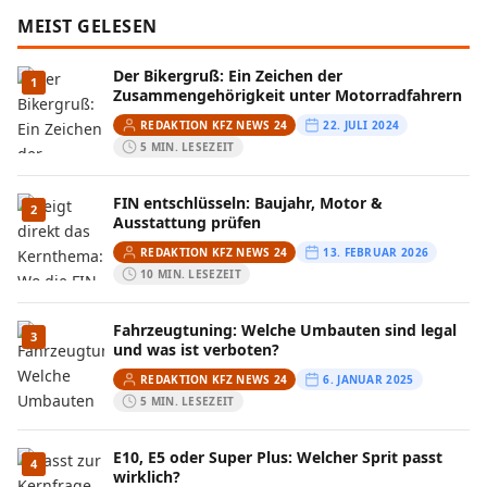
MEIST GELESEN
Der Bikergruß: Ein Zeichen der
1
Zusammengehörigkeit unter Motorradfahrern
REDAKTION KFZ NEWS 24
22. JULI 2024
5 MIN. LESEZEIT
FIN entschlüsseln: Baujahr, Motor &
2
Ausstattung prüfen
REDAKTION KFZ NEWS 24
13. FEBRUAR 2026
10 MIN. LESEZEIT
Fahrzeugtuning: Welche Umbauten sind legal
3
und was ist verboten?
REDAKTION KFZ NEWS 24
6. JANUAR 2025
5 MIN. LESEZEIT
E10, E5 oder Super Plus: Welcher Sprit passt
4
wirklich?