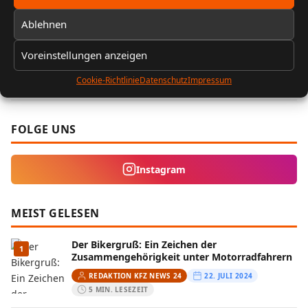
5 MIN. LESEZEIT
Ablehnen
Probleme beim Bremsen: Mögliche Ursachen
5
und Lösungen
Voreinstellungen anzeigen
REDAKTION KFZ NEWS 24
25. JUNI 2024
Cookie-Richtlinie
Datenschutz
Impressum
4 MIN. LESEZEIT
FOLGE UNS
Instagram
MEIST GELESEN
Der Bikergruß: Ein Zeichen der
1
Zusammengehörigkeit unter Motorradfahrern
REDAKTION KFZ NEWS 24
22. JULI 2024
5 MIN. LESEZEIT