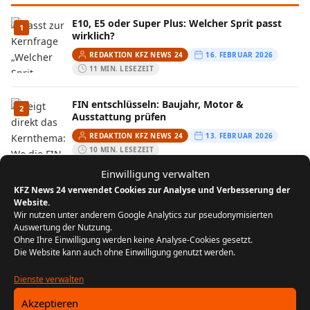
E10, E5 oder Super Plus: Welcher Sprit passt
1
wirklich?
REDAKTION KFZ NEWS 24
16. FEBRUAR 2026
11 MIN. LESEZEIT
FIN entschlüsseln: Baujahr, Motor &
2
Ausstattung prüfen
REDAKTION KFZ NEWS 24
13. FEBRUAR 2026
10 MIN. LESEZEIT
Einwilligung verwalten
Wenn der Kofferraum streikt: Ursachen und
KFZ News 24 verwendet Cookies zur Analyse und Verbesserung der
3
Lösungen aus der Praxis
Website.
Wir nutzen unter anderem Google Analytics zur pseudonymisierten
REDAKTION KFZ NEWS 24
29. JULI 2025
Auswertung der Nutzung.
5 MIN. LESEZEIT
Ohne Ihre Einwilligung werden keine Analyse-Cookies gesetzt.
Die Website kann auch ohne Einwilligung genutzt werden.
Autofenster klemmt: Ursachen erkennen und
4
Lösungen finden
Dienste verwalten
REDAKTION KFZ NEWS 24
25. JUNI 2025
Akzeptieren