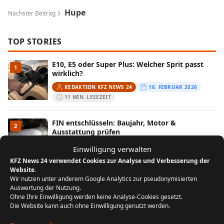
Hupe
Nächster Beitrag
TOP STORIES
E10, E5 oder Super Plus: Welcher Sprit passt
1
wirklich?
REDAKTION KFZ NEWS 24
16. FEBRUAR 2026
11 MIN. LESEZEIT
FIN entschlüsseln: Baujahr, Motor &
2
Ausstattung prüfen
REDAKTION KFZ NEWS 24
13. FEBRUAR 2026
Einwilligung verwalten
10 MIN. LESEZEIT
KFZ News 24 verwendet Cookies zur Analyse und Verbesserung der
Website.
Wir nutzen unter anderem Google Analytics zur pseudonymisierten
Wenn der Kofferraum streikt: Ursachen und
3
Auswertung der Nutzung.
Lösungen aus der Praxis
Ohne Ihre Einwilligung werden keine Analyse-Cookies gesetzt.
REDAKTION KFZ NEWS 24
29. JULI 2025
Die Website kann auch ohne Einwilligung genutzt werden.
5 MIN. LESEZEIT