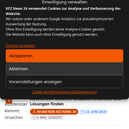
Einwilligung verwalten
wirklich?
KFZ News 24 verwendet Cookies zur Analyse und Verbesserung der
REDAKTION KFZ NEWS 24
16. FEBRUAR 2026
Website.
11 MIN. LESEZEIT
Wir nutzen unter anderem Google Analytics zur pseudonymisierten
Auswertung der Nutzung.
Ohne Ihre Einwilligung werden keine Analyse-Cookies gesetzt.
FIN entschlüsseln: Baujahr, Motor &
2
Die Website kann auch ohne Einwilligung genutzt werden.
Ausstattung prüfen
REDAKTION KFZ NEWS 24
13. FEBRUAR 2026
Dienste verwalten
10 MIN. LESEZEIT
Akzeptieren
Wenn der Kofferraum streikt: Ursachen und
3
Ablehnen
Lösungen aus der Praxis
REDAKTION KFZ NEWS 24
29. JULI 2025
Voreinstellungen anzeigen
5 MIN. LESEZEIT
Cookie-Richtlinie
Datenschutz
Impressum
Autofenster klemmt: Ursachen erkennen und
4
Lösungen finden
REDAKTION KFZ NEWS 24
25. JUNI 2025
5 MIN. LESEZEIT