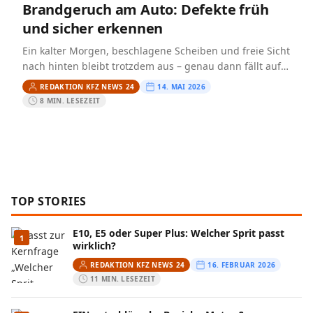
Brandgeruch am Auto: Defekte früh
und sicher erkennen
Ein kalter Morgen, beschlagene Scheiben und freie Sicht
nach hinten bleibt trotzdem aus – genau dann fällt auf,
wie wichtig die Heckscheibenheizung im Alltag ist.…
REDAKTION KFZ NEWS 24
14. MAI 2026
8 MIN. LESEZEIT
TOP STORIES
E10, E5 oder Super Plus: Welcher Sprit passt
1
wirklich?
REDAKTION KFZ NEWS 24
16. FEBRUAR 2026
11 MIN. LESEZEIT