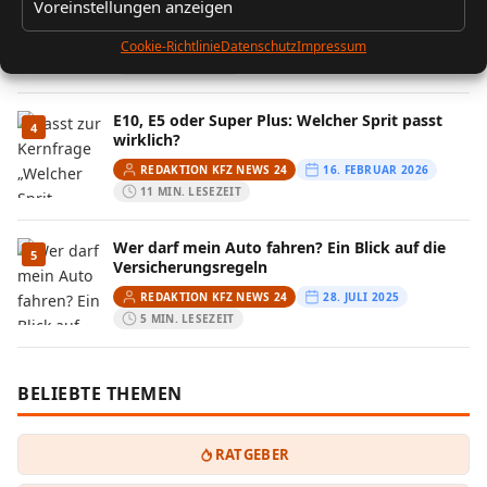
3
Voreinstellungen anzeigen
und was ist verboten?
REDAKTION KFZ NEWS 24
6. JANUAR 2025
Cookie-Richtlinie
Datenschutz
Impressum
5 MIN. LESEZEIT
E10, E5 oder Super Plus: Welcher Sprit passt
4
wirklich?
REDAKTION KFZ NEWS 24
16. FEBRUAR 2026
11 MIN. LESEZEIT
Wer darf mein Auto fahren? Ein Blick auf die
5
Versicherungsregeln
REDAKTION KFZ NEWS 24
28. JULI 2025
5 MIN. LESEZEIT
BELIEBTE THEMEN
RATGEBER