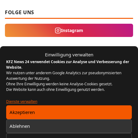
FOLGE UNS
Instagram
MEIST GELESEN
Einwilligung verwalten
KFZ News 24 verwendet Cookies zur Analyse und Verbesserung der
Der Bikergruß: Ein Zeichen der
1
Website.
Zusammengehörigkeit unter Motorradfahrern
Wir nutzen unter anderem Google Analytics zur pseudonymisierten
Auswertung der Nutzung.
REDAKTION KFZ NEWS 24
22. JULI 2024
Ohne Ihre Einwilligung werden keine Analyse-Cookies gesetzt.
5 MIN. LESEZEIT
Die Website kann auch ohne Einwilligung genutzt werden.
FIN entschlüsseln: Baujahr, Motor &
Dienste verwalten
2
Ausstattung prüfen
Akzeptieren
REDAKTION KFZ NEWS 24
13. FEBRUAR 2026
10 MIN. LESEZEIT
Ablehnen
Fahrzeugtuning: Welche Umbauten sind legal