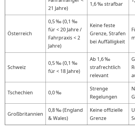
Fahranfänger <
1
1,6 ‰ strafbar
21 Jahre)
0,5 ‰ (0,1 ‰
Keine feste
für < 20 Jahre /
F
Österreich
Grenze, Strafen
Fahrpraxis < 2
m
bei Auffälligkeit
Jahre)
Ab 1,6 ‰
G
0,5 ‰ (0,1 ‰
Schweiz
strafrechtlich
R
für < 18 Jahre)
relevant
a
Strenge
N
Tschechien
0,0 ‰
Regelungen
G
0,8 ‰ (England
Keine offizielle
U
Großbritannien
& Wales)
Grenze
S