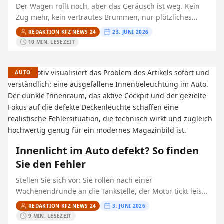
Der Wagen rollt noch, aber das Geräusch ist weg. Kein
Zug mehr, kein vertrautes Brummen, nur plötzliches
Schweigen unter der Haube. Im Rückspiegel drängt
REDAKTION KFZ NEWS 24
23. JUNI 2026
Verkehr…
10 MIN. LESEZEIT
AUTO
Innenlicht im Auto defekt? So finden
Sie den Fehler
Stellen Sie sich vor: Sie rollen nach einer
Wochenendrunde an die Tankstelle, der Motor tickt leise
aus, und neben Ihnen parkt eine Maschine mit lautem…
REDAKTION KFZ NEWS 24
3. JUNI 2026
9 MIN. LESEZEIT