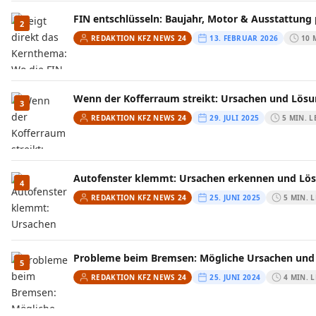
FIN entschlüsseln: Baujahr, Motor & Ausstattung
2
REDAKTION KFZ NEWS 24
13. FEBRUAR 2026
10 
Wenn der Kofferraum streikt: Ursachen und Lösu
3
REDAKTION KFZ NEWS 24
29. JULI 2025
5 MIN. L
Autofenster klemmt: Ursachen erkennen und Lö
4
REDAKTION KFZ NEWS 24
25. JUNI 2025
5 MIN. 
Probleme beim Bremsen: Mögliche Ursachen und
5
REDAKTION KFZ NEWS 24
25. JUNI 2024
4 MIN. 