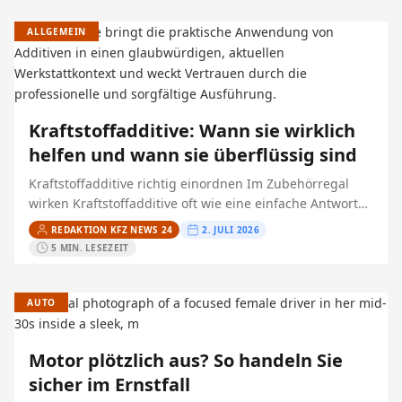
ALLGEMEIN
Kraftstoffadditive: Wann sie wirklich
helfen und wann sie überflüssig sind
Kraftstoffadditive richtig einordnen Im Zubehörregal
wirken Kraftstoffadditive oft wie eine einfache Antwort
auf Ruckeln, Startprobleme oder angeblich zu hohen
REDAKTION KFZ NEWS 24
2. JULI 2026
Verbrauch. In der Praxis helfen sie…
5 MIN. LESEZEIT
AUTO
Motor plötzlich aus? So handeln Sie
sicher im Ernstfall