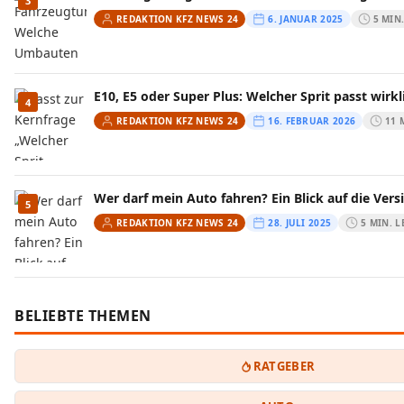
3
REDAKTION KFZ NEWS 24
6. JANUAR 2025
5 MIN
E10, E5 oder Super Plus: Welcher Sprit passt wirkl
4
REDAKTION KFZ NEWS 24
16. FEBRUAR 2026
11 
Wer darf mein Auto fahren? Ein Blick auf die Ver
5
REDAKTION KFZ NEWS 24
28. JULI 2025
5 MIN. L
BELIEBTE THEMEN
RATGEBER