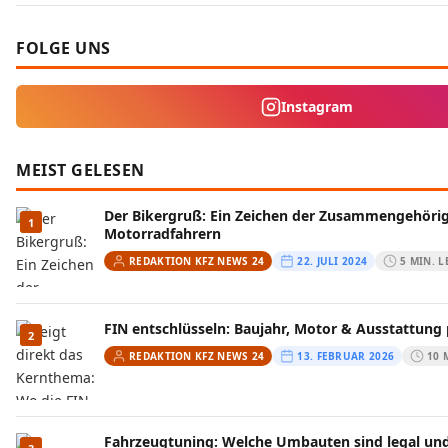
FOLGE UNS
Instagram
MEIST GELESEN
Der Bikergruß: Ein Zeichen der Zusammengehörig
1
Motorradfahrern
REDAKTION KFZ NEWS 24
22. JULI 2024
5 MIN. L
FIN entschlüsseln: Baujahr, Motor & Ausstattung
2
REDAKTION KFZ NEWS 24
13. FEBRUAR 2026
10 
Fahrzeugtuning: Welche Umbauten sind legal und