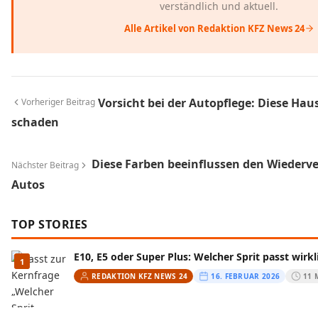
verständlich und aktuell.
Alle Artikel von Redaktion KFZ News 24
Vorsicht bei der Autopflege: Diese Ha
Vorheriger Beitrag
schaden
Diese Farben beeinflussen den Wiederv
Nächster Beitrag
Autos
TOP STORIES
E10, E5 oder Super Plus: Welcher Sprit passt wirkl
1
REDAKTION KFZ NEWS 24
16. FEBRUAR 2026
11 