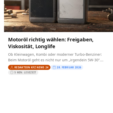
Motoröl richtig wählen: Freigaben,
Viskosität, Longlife
Ob Kleinwagen, Kombi oder moderner Turbo-Benziner:
Beim Motoröl geht es nicht nur um „irgendein 5W-30“.
Entscheidend sind zwei Dinge, die häufig verwechselt
REDAKTION KFZ NEWS 24
28. FEBRUAR 2026
werden: die Viskosität…
5 MIN. LESEZEIT