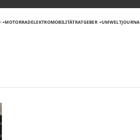
O
MOTORRAD
ELEKTROMOBILITÄT
RATGEBER
UMWELT
JOURNA