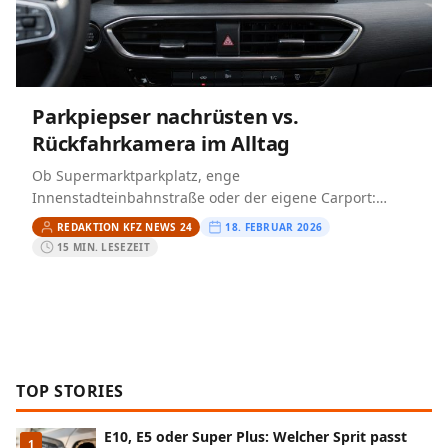
Parkpiepser nachrüsten vs.
Rückfahrkamera im Alltag
Ob Supermarktparkplatz, enge
Innenstadteinbahnstraße oder der eigene Carport:
Rückwärts einzuparken ist für viele Autofahrer Alltag –
REDAKTION KFZ NEWS 24
18. FEBRUAR 2026
und zugleich eine der häufigsten Stresssituationen.
15 MIN. LESEZEIT
Besonders bei modernen…
TOP STORIES
E10, E5 oder Super Plus: Welcher Sprit passt
1