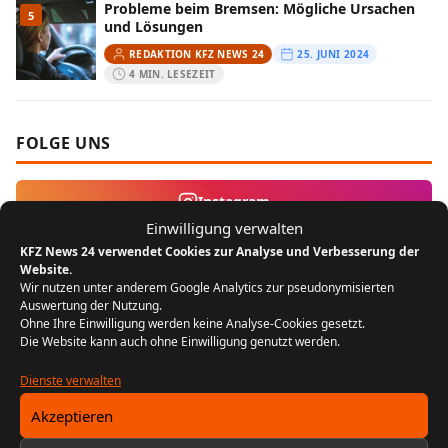
Probleme beim Bremsen: Mögliche Ursachen
5
und Lösungen
REDAKTION KFZ NEWS 24
25. JUNI 2024
4 MIN. LESEZEIT
FOLGE UNS
Instagram
Einwilligung verwalten
KFZ News 24 verwendet Cookies zur Analyse und Verbesserung der
MEIST GELESEN
Website.
Wir nutzen unter anderem Google Analytics zur pseudonymisierten
Auswertung der Nutzung.
Der Bikergruß: Ein Zeichen der
1
Ohne Ihre Einwilligung werden keine Analyse-Cookies gesetzt.
Zusammengehörigkeit unter Motorradfahrern
Die Website kann auch ohne Einwilligung genutzt werden.
REDAKTION KFZ NEWS 24
22. JULI 2024
5 MIN. LESEZEIT
Dienste verwalten
Akzeptieren
FIN entschlüsseln: Baujahr, Motor &
2
Ausstattung prüfen