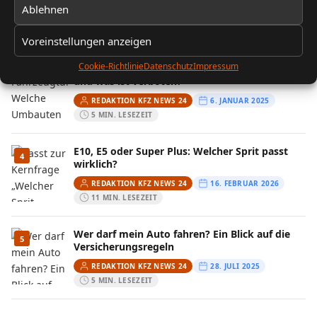
Ablehnen
REDAKTION KFZ NEWS 24
13. FEBRUAR 2026
10 MIN. LESEZEIT
Voreinstellungen anzeigen
Cookie-Richtlinie
Datenschutz
Impressum
Fahrzeugtuning: Welche Umbauten sind legal
3
und was ist verboten?
REDAKTION KFZ NEWS 24
6. JANUAR 2025
5 MIN. LESEZEIT
E10, E5 oder Super Plus: Welcher Sprit passt
4
wirklich?
REDAKTION KFZ NEWS 24
16. FEBRUAR 2026
11 MIN. LESEZEIT
Wer darf mein Auto fahren? Ein Blick auf die
5
Versicherungsregeln
REDAKTION KFZ NEWS 24
28. JULI 2025
5 MIN. LESEZEIT