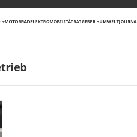
O
MOTORRAD
ELEKTROMOBILITÄT
RATGEBER
UMWELT
JOURNA
trieb