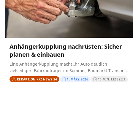
Anhängerkupplung nachrüsten: Sicher
planen & einbauen
Eine Anhängerkupplung macht Ihr Auto deutlich
vielseitiger: Fahrradträger im Sommer, Baumarkt-Transport
am Wochenende oder der kleine Anhänger für den Umzug.
REDAKTION KFZ NEWS 24
1. MÄRZ 2026
10 MIN. LESEZEIT
Viele Fahrzeuge werden jedoch ohne…