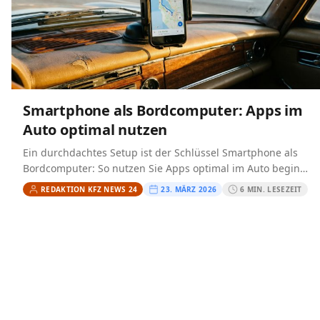
Smartphone als Bordcomputer: Apps im
Auto optimal nutzen
Ein durchdachtes Setup ist der Schlüssel Smartphone als
Bordcomputer: So nutzen Sie Apps optimal im Auto beginnt
nicht mit einer App, sondern mit einem durchdachten…
REDAKTION KFZ NEWS 24
23. MÄRZ 2026
6 MIN. LESEZEIT