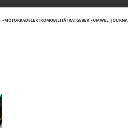
O
MOTORRAD
ELEKTROMOBILITÄT
RATGEBER
UMWELT
JOURNA