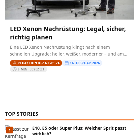
LED Xenon Nachrüstung: Legal, sicher,
richtig planen
Eine LED Xenon Nachrüstung klingt nach einem
schnellen Upgrade: heller, weißer, moderner – und am
besten ohne großen Umbau. In der Praxis entscheidet
REDAKTION KFZ NEWS 24
16. FEBRUAR 2026
aber nicht…
8 MIN. LESEZEIT
TOP STORIES
E10, E5 oder Super Plus: Welcher Sprit passt
1
wirklich?