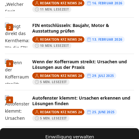
REDAKTION KFZ NEWS 24
16. FEBRUAR 2026
11 MIN. LESEZEIT
FIN entschlüsseln: Baujahr, Motor &
2
Ausstattung prüfen
REDAKTION KFZ NEWS 24
13. FEBRUAR 2026
10 MIN. LESEZEIT
Wenn der Kofferraum streikt: Ursachen und
3
Lösungen aus der Praxis
REDAKTION KFZ NEWS 24
29. JULI 2025
5 MIN. LESEZEIT
Autofenster klemmt: Ursachen erkennen und
4
Lösungen finden
REDAKTION KFZ NEWS 24
25. JUNI 2025
5 MIN. LESEZEIT
Probleme beim Bremsen: Mögliche Ursachen
Einwilligung verwalten
5