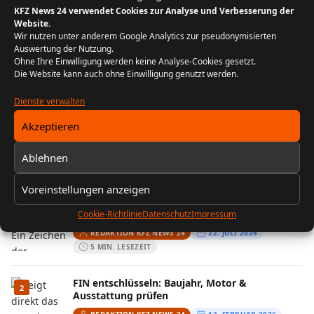
und Lösungen
KFZ News 24 verwendet Cookies zur Analyse und Verbesserung der
REDAKTION KFZ NEWS 24
25. JUNI 2024
Website.
Wir nutzen unter anderem Google Analytics zur pseudonymisierten
4 MIN. LESEZEIT
Auswertung der Nutzung.
Ohne Ihre Einwilligung werden keine Analyse-Cookies gesetzt.
Die Website kann auch ohne Einwilligung genutzt werden.
FOLGE UNS
Dienste verwalten
Instagram
Akzeptieren
Ablehnen
MEIST GELESEN
Voreinstellungen anzeigen
Der Bikergruß: Ein Zeichen der
1
Zusammengehörigkeit unter Motorradfahrern
Cookie-Richtlinie
Datenschutz
Impressum
REDAKTION KFZ NEWS 24
22. JULI 2024
5 MIN. LESEZEIT
FIN entschlüsseln: Baujahr, Motor &
2
Ausstattung prüfen