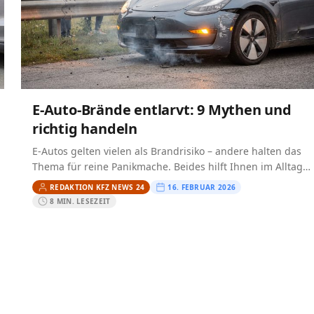
E-Auto-Brände entlarvt: 9 Mythen und
richtig handeln
E-Autos gelten vielen als Brandrisiko – andere halten das
Thema für reine Panikmache. Beides hilft Ihnen im Alltag
nicht. Entscheidend ist, zu verstehen, wie Brände…
REDAKTION KFZ NEWS 24
16. FEBRUAR 2026
8 MIN. LESEZEIT