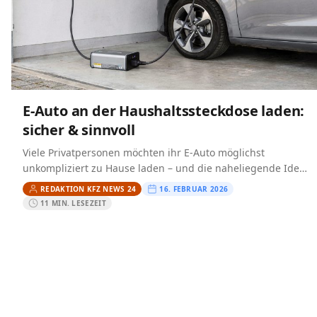
E-Auto an der Haushaltssteckdose laden:
sicher & sinnvoll
Viele Privatpersonen möchten ihr E-Auto möglichst
unkompliziert zu Hause laden – und die naheliegende Idee
ist, das E-Auto an der Haushaltssteckdose zu laden.
REDAKTION KFZ NEWS 24
16. FEBRUAR 2026
Technisch ist…
11 MIN. LESEZEIT