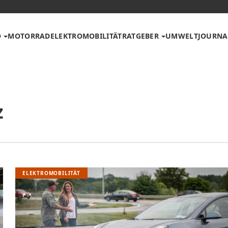
O
MOTORRAD
ELEKTROMOBILITÄT
RATGEBER
UMWELT
JOURNA
z
ELEKTROMOBILITÄT