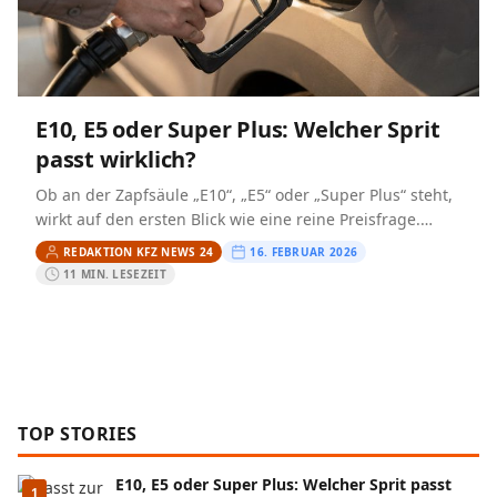
E10, E5 oder Super Plus: Welcher Sprit
passt wirklich?
Ob an der Zapfsäule „E10“, „E5“ oder „Super Plus“ steht,
wirkt auf den ersten Blick wie eine reine Preisfrage.
Technisch geht es jedoch um zwei…
REDAKTION KFZ NEWS 24
16. FEBRUAR 2026
11 MIN. LESEZEIT
TOP STORIES
E10, E5 oder Super Plus: Welcher Sprit passt
1