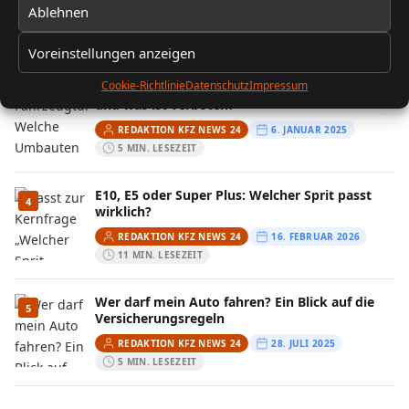
Ablehnen
REDAKTION KFZ NEWS 24
13. FEBRUAR 2026
10 MIN. LESEZEIT
Voreinstellungen anzeigen
Cookie-Richtlinie
Datenschutz
Impressum
Fahrzeugtuning: Welche Umbauten sind legal
3
und was ist verboten?
REDAKTION KFZ NEWS 24
6. JANUAR 2025
5 MIN. LESEZEIT
E10, E5 oder Super Plus: Welcher Sprit passt
4
wirklich?
REDAKTION KFZ NEWS 24
16. FEBRUAR 2026
11 MIN. LESEZEIT
Wer darf mein Auto fahren? Ein Blick auf die
5
Versicherungsregeln
REDAKTION KFZ NEWS 24
28. JULI 2025
5 MIN. LESEZEIT