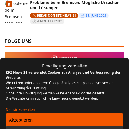
Probleme beim Bremsen: Mögliche Ursachen
5
und Lösungen
REDAKTION KFZ NEWS 24
25. JUNI 2024
4 MIN. LESEZEIT
FOLGE UNS
Instagram
Einwilligung verwalten
KFZ News 24 verwendet Cookies zur Analyse und Verbesserung der
MEIST GELESEN
Website.
Wir nutzen unter anderem Google Analytics zur pseudonymisierten
Auswertung der Nutzung.
Der Bikergruß: Ein Zeichen der
1
Ohne Ihre Einwilligung werden keine Analyse-Cookies gesetzt.
Zusammengehörigkeit unter Motorradfahrern
Die Website kann auch ohne Einwilligung genutzt werden.
REDAKTION KFZ NEWS 24
22. JULI 2024
5 MIN. LESEZEIT
Dienste verwalten
Akzeptieren
FIN entschlüsseln: Baujahr, Motor &
2
Ausstattung prüfen