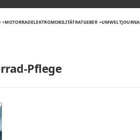
O
MOTORRAD
ELEKTROMOBILITÄT
RATGEBER
UMWELT
JOURNA
rrad-Pflege