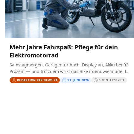
Mehr Jahre Fahrspaß: Pflege für dein
Elektromotorrad
Samstagmorgen, Garagentür hoch, Display an, Akku bei 92
Prozent — und trotzdem wirkt das Bike irgendwie müde. Ich
kenne genau diesen Moment. Oft ist nicht…
REDAKTION KFZ NEWS 24
11. JUNI 2026
6 MIN. LESEZEIT