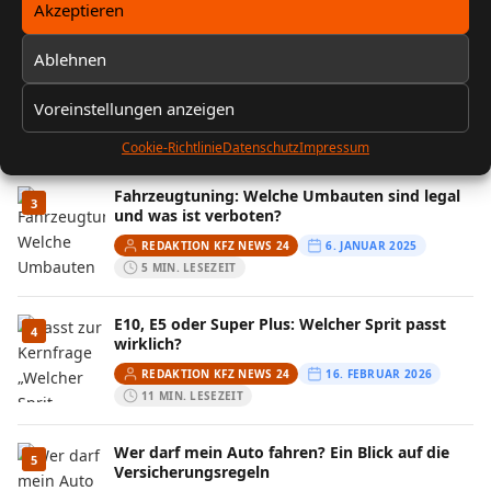
Akzeptieren
5 MIN. LESEZEIT
Ablehnen
FIN entschlüsseln: Baujahr, Motor &
2
Ausstattung prüfen
Voreinstellungen anzeigen
REDAKTION KFZ NEWS 24
13. FEBRUAR 2026
10 MIN. LESEZEIT
Cookie-Richtlinie
Datenschutz
Impressum
Fahrzeugtuning: Welche Umbauten sind legal
3
und was ist verboten?
REDAKTION KFZ NEWS 24
6. JANUAR 2025
5 MIN. LESEZEIT
E10, E5 oder Super Plus: Welcher Sprit passt
4
wirklich?
REDAKTION KFZ NEWS 24
16. FEBRUAR 2026
11 MIN. LESEZEIT
Wer darf mein Auto fahren? Ein Blick auf die
5
Versicherungsregeln