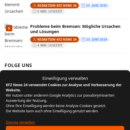
REDAKTION KFZ NEWS 24
25. JUNI 2025
5 MIN. LESEZEIT
Probleme beim Bremsen: Mögliche Ursachen
5
und Lösungen
REDAKTION KFZ NEWS 24
25. JUNI 2024
4 MIN. LESEZEIT
FOLGE UNS
Einwilligung verwalten
Instagram
KFZ News 24 verwendet Cookies zur Analyse und Verbesserung der
Website.
Wir nutzen unter anderem Google Analytics zur pseudonymisierten
MEIST GELESEN
Auswertung der Nutzung.
Ohne Ihre Einwilligung werden keine Analyse-Cookies gesetzt.
Die Website kann auch ohne Einwilligung genutzt werden.
Der Bikergruß: Ein Zeichen der
1
Zusammengehörigkeit unter Motorradfahrern
Dienste verwalten
REDAKTION KFZ NEWS 24
22. JULI 2024