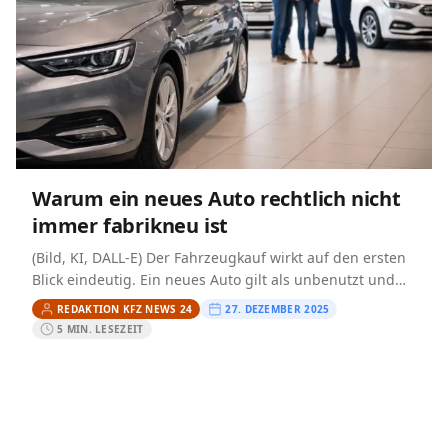
Warum ein neues Auto rechtlich nicht
immer fabrikneu ist
(Bild, KI, DALL-E) Der Fahrzeugkauf wirkt auf den ersten
Blick eindeutig. Ein neues Auto gilt als unbenutzt und
technisch einwandfrei. In der Praxis ist diese…
REDAKTION KFZ NEWS 24
27. DEZEMBER 2025
5 MIN. LESEZEIT