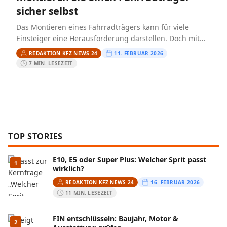
sicher selbst
Das Montieren eines Fahrradträgers kann für viele
Einsteiger eine Herausforderung darstellen. Doch mit
der richtigen Anleitung und etwas Geschick ist es
REDAKTION KFZ NEWS 24
11. FEBRUAR 2026
möglich, diesen Prozess selbstständig…
7 MIN. LESEZEIT
TOP STORIES
E10, E5 oder Super Plus: Welcher Sprit passt
1
wirklich?
REDAKTION KFZ NEWS 24
16. FEBRUAR 2026
11 MIN. LESEZEIT
FIN entschlüsseln: Baujahr, Motor &
2