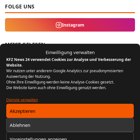
FOLGE UNS
Instagram
MEIST GELESEN
Einwilligung verwalten
Der Bikergruß: Ein Zeichen der
KFZ News 24 verwendet Cookies zur Analyse und Verbesserung der
1
Zusammengehörigkeit unter Motorradfahrern
Website.
Wir nutzen unter anderem Google Analytics zur pseudonymisierten
REDAKTION KFZ NEWS 24
22. JULI 2024
Auswertung der Nutzung.
5 MIN. LESEZEIT
Ohne Ihre Einwilligung werden keine Analyse-Cookies gesetzt.
Die Website kann auch ohne Einwilligung genutzt werden.
FIN entschlüsseln: Baujahr, Motor &
2
Dienste verwalten
Ausstattung prüfen
REDAKTION KFZ NEWS 24
13. FEBRUAR 2026
Akzeptieren
10 MIN. LESEZEIT
Ablehnen
Fahrzeugtuning: Welche Umbauten sind legal
3
und was ist verboten?
Voreinstellungen anzeigen