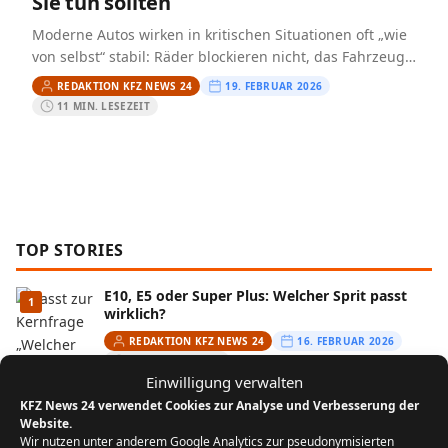
Sie tun sollten
Moderne Autos wirken in kritischen Situationen oft „wie
von selbst“ stabil: Räder blockieren nicht, das Fahrzeug
bricht weniger schnell aus, und beim Anfahren auf
REDAKTION KFZ NEWS 24
19. FEBRUAR 2026
Schnee…
11 MIN. LESEZEIT
TOP STORIES
E10, E5 oder Super Plus: Welcher Sprit passt
1
wirklich?
REDAKTION KFZ NEWS 24
16. FEBRUAR 2026
11 MIN. LESEZEIT
Einwilligung verwalten
KFZ News 24 verwendet Cookies zur Analyse und Verbesserung der
FIN entschlüsseln: Baujahr, Motor &
2
Website.
Ausstattung prüfen
Wir nutzen unter anderem Google Analytics zur pseudonymisierten