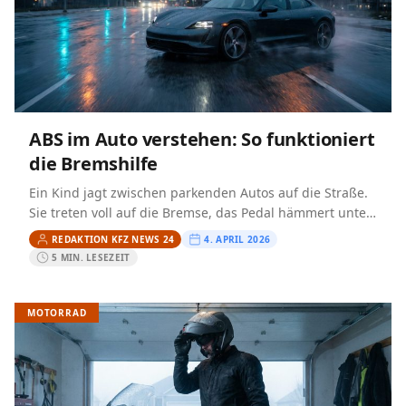
ABS im Auto verstehen: So funktioniert
die Bremshilfe
Ein Kind jagt zwischen parkenden Autos auf die Straße.
Sie treten voll auf die Bremse, das Pedal hämmert unter
dem Fuß, und der Wagen bleibt…
REDAKTION KFZ NEWS 24
4. APRIL 2026
5 MIN. LESEZEIT
MOTORRAD