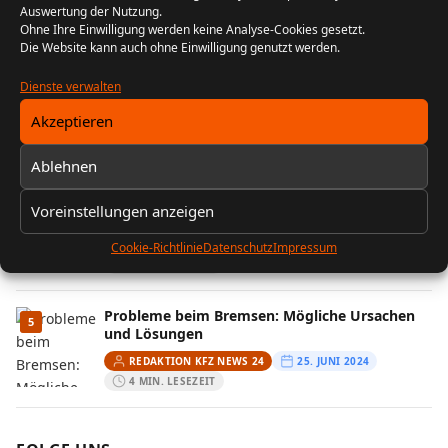
Auswertung der Nutzung.
REDAKTION KFZ NEWS 24
13. FEBRUAR 2026
Ohne Ihre Einwilligung werden keine Analyse-Cookies gesetzt.
10 MIN. LESEZEIT
Die Website kann auch ohne Einwilligung genutzt werden.
Wenn der Kofferraum streikt: Ursachen und
Dienste verwalten
3
Lösungen aus der Praxis
Akzeptieren
REDAKTION KFZ NEWS 24
29. JULI 2025
5 MIN. LESEZEIT
Ablehnen
Autofenster klemmt: Ursachen erkennen und
4
Voreinstellungen anzeigen
Lösungen finden
REDAKTION KFZ NEWS 24
25. JUNI 2025
Cookie-Richtlinie
Datenschutz
Impressum
5 MIN. LESEZEIT
Probleme beim Bremsen: Mögliche Ursachen
5
und Lösungen
REDAKTION KFZ NEWS 24
25. JUNI 2024
4 MIN. LESEZEIT