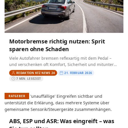
Motorbremse richtig nutzen: Sprit
sparen ohne Schaden
Viele Autofahrer bremsen reflexartig mit dem Pedal –
und verschenken oft Komfort, Sicherheit und mitunter
sogar Kraftstoff. Im Alltag lohnt es sich, die
REDAKTION KFZ NEWS 24
21. FEBRUAR 2026
Motorbremse zu…
7 MIN. LESEZEIT
RATGEBER
ABS, ESP und ASR: Was eingreift – was