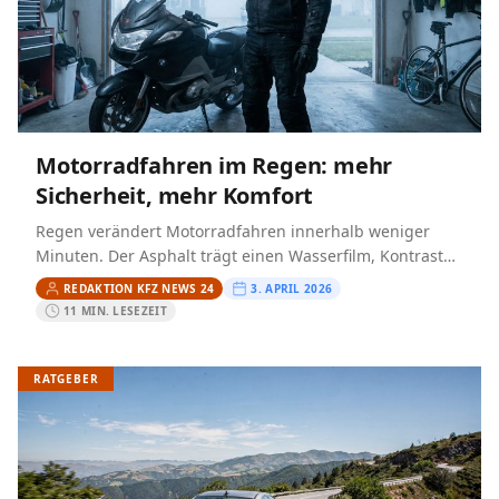
Motorradfahren im Regen: mehr
Sicherheit, mehr Komfort
Regen verändert Motorradfahren innerhalb weniger
Minuten. Der Asphalt trägt einen Wasserfilm, Kontraste
verschwimmen im Visier, Bremswege werden länger und
REDAKTION KFZ NEWS 24
3. APRIL 2026
jede hektische Lenk- oder Gasbewegung kostet…
11 MIN. LESEZEIT
RATGEBER