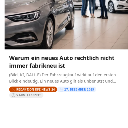
Warum ein neues Auto rechtlich nicht
immer fabrikneu ist
(Bild, KI, DALL-E) Der Fahrzeugkauf wirkt auf den ersten
Blick eindeutig. Ein neues Auto gilt als unbenutzt und
technisch einwandfrei. In der Praxis ist diese…
REDAKTION KFZ NEWS 24
27. DEZEMBER 2025
5 MIN. LESEZEIT