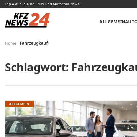
Top Aktuelle Auto, PKW und Motorrad News
ALLGEMEIN
AUT
Home
Fahrzeugkauf
Schlagwort:
Fahrzeugka
ALLGEMEIN