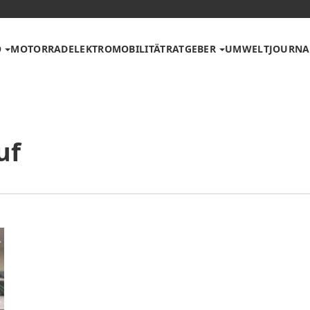
O
MOTORRAD
ELEKTROMOBILITÄT
RATGEBER
UMWELT
JOURNA
uf