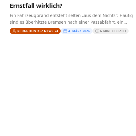
Ernstfall wirklich?
Ein Fahrzeugbrand entsteht selten „aus dem Nichts“: Häufig
sind es überhitzte Bremsen nach einer Passabfahrt, ein
Defekt in der Elektrik, austretende Betriebsstoffe oder ein
REDAKTION KFZ NEWS 24
4. MÄRZ 2026
6 MIN. LESEZEIT
Schwelbrand…