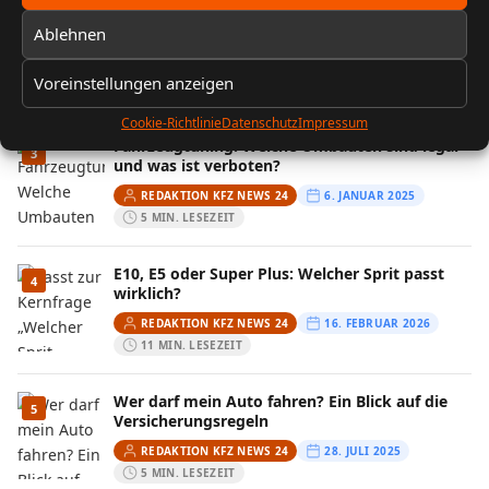
FIN entschlüsseln: Baujahr, Motor &
2
Ablehnen
Ausstattung prüfen
REDAKTION KFZ NEWS 24
13. FEBRUAR 2026
Voreinstellungen anzeigen
10 MIN. LESEZEIT
Cookie-Richtlinie
Datenschutz
Impressum
Fahrzeugtuning: Welche Umbauten sind legal
3
und was ist verboten?
REDAKTION KFZ NEWS 24
6. JANUAR 2025
5 MIN. LESEZEIT
E10, E5 oder Super Plus: Welcher Sprit passt
4
wirklich?
REDAKTION KFZ NEWS 24
16. FEBRUAR 2026
11 MIN. LESEZEIT
Wer darf mein Auto fahren? Ein Blick auf die
5
Versicherungsregeln
REDAKTION KFZ NEWS 24
28. JULI 2025
5 MIN. LESEZEIT