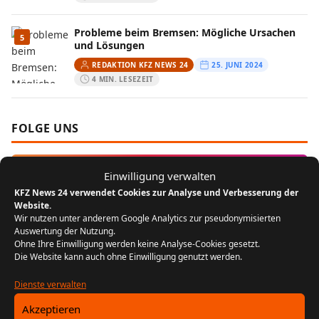
Probleme beim Bremsen: Mögliche Ursachen
5
und Lösungen
REDAKTION KFZ NEWS 24
25. JUNI 2024
4 MIN. LESEZEIT
FOLGE UNS
Instagram
Einwilligung verwalten
KFZ News 24 verwendet Cookies zur Analyse und Verbesserung der
Website.
MEIST GELESEN
Wir nutzen unter anderem Google Analytics zur pseudonymisierten
Auswertung der Nutzung.
Ohne Ihre Einwilligung werden keine Analyse-Cookies gesetzt.
Der Bikergruß: Ein Zeichen der
1
Die Website kann auch ohne Einwilligung genutzt werden.
Zusammengehörigkeit unter Motorradfahrern
REDAKTION KFZ NEWS 24
22. JULI 2024
Dienste verwalten
5 MIN. LESEZEIT
Akzeptieren