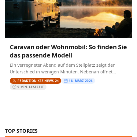
Caravan oder Wohnmobil: So finden Sie
das passende Modell
Ein verregneter Abend auf dem Stellplatz zeigt den
Unterschied in wenigen Minuten. Nebenan öffnet
jemand nur die Tür, setzt Wasser für Pasta auf und
REDAKTION KFZ NEWS 24
18. MÄRZ 2026
sitzt…
9 MIN. LESEZEIT
TOP STORIES