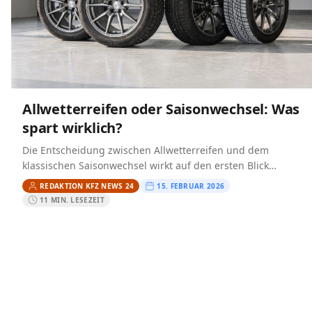
Allwetterreifen oder Saisonwechsel: Was
spart wirklich?
Die Entscheidung zwischen Allwetterreifen und dem
klassischen Saisonwechsel wirkt auf den ersten Blick
simpel: Entweder Sie fahren das ganze Jahr einen Satz oder
REDAKTION KFZ NEWS 24
15. FEBRUAR 2026
Sie wechseln…
11 MIN. LESEZEIT