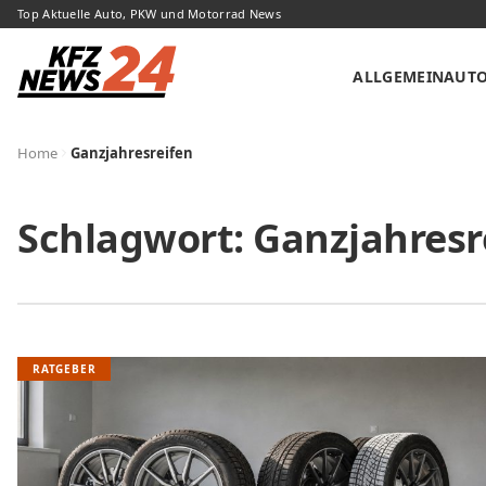
Top Aktuelle Auto, PKW und Motorrad News
ALLGEMEIN
AUT
Home
Ganzjahresreifen
Schlagwort:
Ganzjahresr
RATGEBER