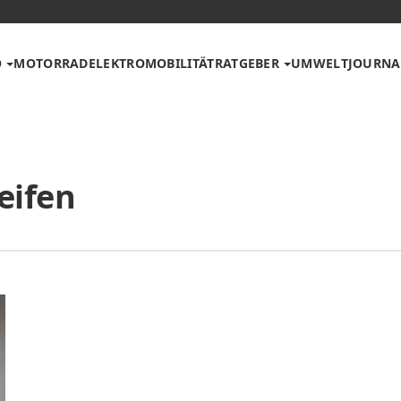
O
MOTORRAD
ELEKTROMOBILITÄT
RATGEBER
UMWELT
JOURNA
eifen