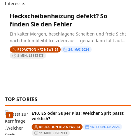
Heckscheibenheizung defekt? So
finden Sie den Fehler
Ein kalter Morgen, beschlagene Scheiben und freie Sicht
nach hinten bleibt trotzdem aus – genau dann fällt auf,
wie wichtig die Heckscheibenheizung im Alltag ist.…
REDAKTION KFZ NEWS 24
29. MAI 2026
8 MIN. LESEZEIT
TOP STORIES
E10, E5 oder Super Plus: Welcher Sprit passt
1
wirklich?
REDAKTION KFZ NEWS 24
16. FEBRUAR 2026
11 MIN. LESEZEIT