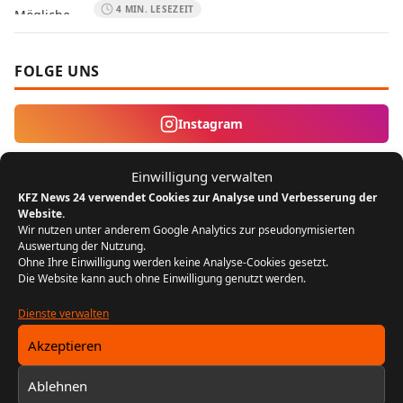
4 MIN. LESEZEIT
FOLGE UNS
Instagram
Einwilligung verwalten
MEIST GELESEN
KFZ News 24 verwendet Cookies zur Analyse und Verbesserung der
Website.
Der Bikergruß: Ein Zeichen der
1
Wir nutzen unter anderem Google Analytics zur pseudonymisierten
Zusammengehörigkeit unter Motorradfahrern
Auswertung der Nutzung.
Ohne Ihre Einwilligung werden keine Analyse-Cookies gesetzt.
REDAKTION KFZ NEWS 24
22. JULI 2024
Die Website kann auch ohne Einwilligung genutzt werden.
5 MIN. LESEZEIT
Dienste verwalten
FIN entschlüsseln: Baujahr, Motor &
2
Ausstattung prüfen
Akzeptieren
REDAKTION KFZ NEWS 24
13. FEBRUAR 2026
Ablehnen
10 MIN. LESEZEIT