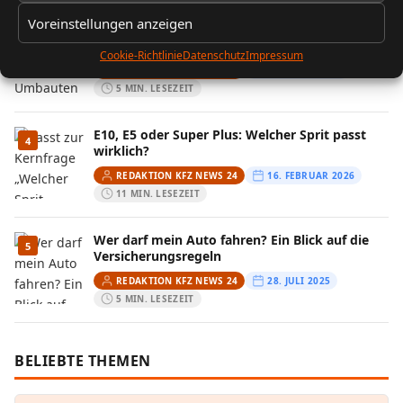
Voreinstellungen anzeigen
Fahrzeugtuning: Welche Umbauten sind legal
3
und was ist verboten?
Cookie-Richtlinie
Datenschutz
Impressum
REDAKTION KFZ NEWS 24
6. JANUAR 2025
5 MIN. LESEZEIT
E10, E5 oder Super Plus: Welcher Sprit passt
4
wirklich?
REDAKTION KFZ NEWS 24
16. FEBRUAR 2026
11 MIN. LESEZEIT
Wer darf mein Auto fahren? Ein Blick auf die
5
Versicherungsregeln
REDAKTION KFZ NEWS 24
28. JULI 2025
5 MIN. LESEZEIT
BELIEBTE THEMEN