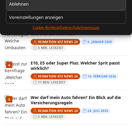
Ablehnen
REDAKTION KFZ NEWS 24
13. FEBRUAR 2026
10 MIN. LESEZEIT
Voreinstellungen anzeigen
Cookie-Richtlinie
Datenschutz
Impressum
Fahrzeugtuning: Welche Umbauten sind legal
3
und was ist verboten?
REDAKTION KFZ NEWS 24
6. JANUAR 2025
5 MIN. LESEZEIT
E10, E5 oder Super Plus: Welcher Sprit passt
4
wirklich?
REDAKTION KFZ NEWS 24
16. FEBRUAR 2026
11 MIN. LESEZEIT
Wer darf mein Auto fahren? Ein Blick auf die
5
Versicherungsregeln
REDAKTION KFZ NEWS 24
28. JULI 2025
5 MIN. LESEZEIT