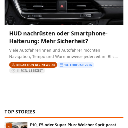
HUD nachrüsten oder Smartphone-
Halterung: Mehr Sicherheit?
Viele Autofahrerinnen und Autofahrer möchten
Navigation, Tempo und Warnhinweise jederzeit im Blick
haben – ohne den Blick dauerhaft von der Straße zu
REDAKTION KFZ NEWS 24
18. FEBRUAR 2026
nehmen. Genau hier…
11 MIN. LESEZEIT
TOP STORIES
E10, E5 oder Super Plus: Welcher Sprit passt
1