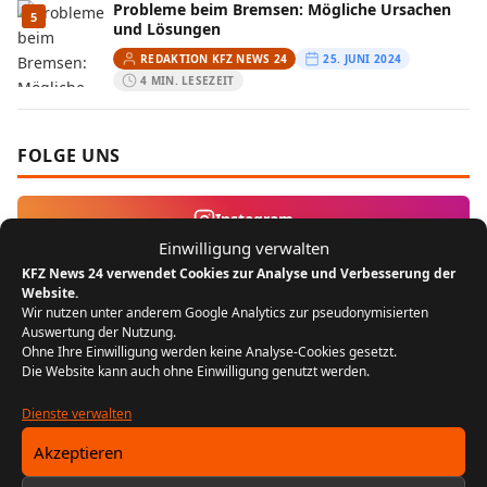
Probleme beim Bremsen: Mögliche Ursachen
5
und Lösungen
REDAKTION KFZ NEWS 24
25. JUNI 2024
4 MIN. LESEZEIT
FOLGE UNS
Instagram
Einwilligung verwalten
KFZ News 24 verwendet Cookies zur Analyse und Verbesserung der
MEIST GELESEN
Website.
Wir nutzen unter anderem Google Analytics zur pseudonymisierten
Auswertung der Nutzung.
Der Bikergruß: Ein Zeichen der
1
Ohne Ihre Einwilligung werden keine Analyse-Cookies gesetzt.
Zusammengehörigkeit unter Motorradfahrern
Die Website kann auch ohne Einwilligung genutzt werden.
REDAKTION KFZ NEWS 24
22. JULI 2024
5 MIN. LESEZEIT
Dienste verwalten
Akzeptieren
FIN entschlüsseln: Baujahr, Motor &
2
Ausstattung prüfen