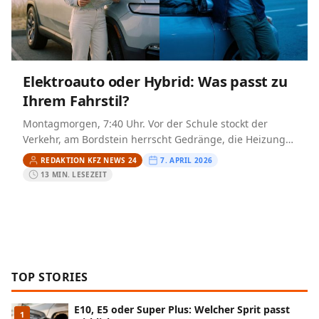
Elektroauto oder Hybrid: Was passt zu
Ihrem Fahrstil?
Montagmorgen, 7:40 Uhr. Vor der Schule stockt der
Verkehr, am Bordstein herrscht Gedränge, die Heizung
läuft, und im Cockpit leuchtet entweder die elektrische
REDAKTION KFZ NEWS 24
7. APRIL 2026
Restreichweite oder…
13 MIN. LESEZEIT
TOP STORIES
E10, E5 oder Super Plus: Welcher Sprit passt
1