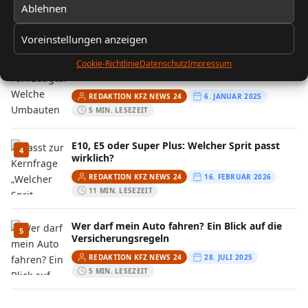
Ablehnen
REDAKTION KFZ NEWS 24
13. FEBRUAR 2026
10 MIN. LESEZEIT
Voreinstellungen anzeigen
Cookie-Richtlinie
Datenschutz
Impressum
Fahrzeugtuning: Welche Umbauten sind legal
3
und was ist verboten?
REDAKTION KFZ NEWS 24
6. JANUAR 2025
5 MIN. LESEZEIT
E10, E5 oder Super Plus: Welcher Sprit passt
4
wirklich?
REDAKTION KFZ NEWS 24
16. FEBRUAR 2026
11 MIN. LESEZEIT
Wer darf mein Auto fahren? Ein Blick auf die
5
Versicherungsregeln
REDAKTION KFZ NEWS 24
28. JULI 2025
5 MIN. LESEZEIT