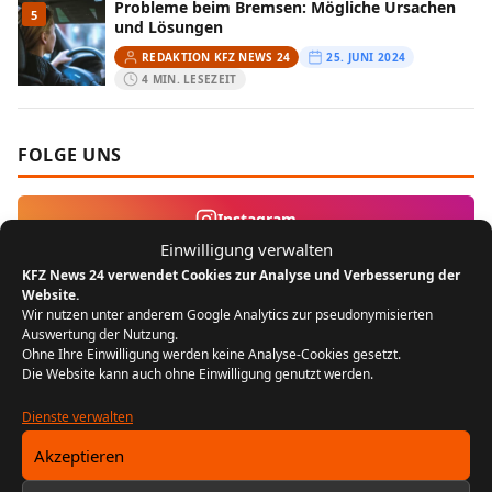
Probleme beim Bremsen: Mögliche Ursachen
5
und Lösungen
REDAKTION KFZ NEWS 24
25. JUNI 2024
4 MIN. LESEZEIT
FOLGE UNS
Instagram
Einwilligung verwalten
KFZ News 24 verwendet Cookies zur Analyse und Verbesserung der
MEIST GELESEN
Website.
Wir nutzen unter anderem Google Analytics zur pseudonymisierten
Auswertung der Nutzung.
Der Bikergruß: Ein Zeichen der
1
Ohne Ihre Einwilligung werden keine Analyse-Cookies gesetzt.
Zusammengehörigkeit unter Motorradfahrern
Die Website kann auch ohne Einwilligung genutzt werden.
REDAKTION KFZ NEWS 24
22. JULI 2024
5 MIN. LESEZEIT
Dienste verwalten
Akzeptieren
FIN entschlüsseln: Baujahr, Motor &
2
Ausstattung prüfen