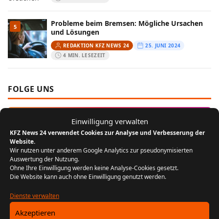
Probleme beim Bremsen: Mögliche Ursachen
5
und Lösungen
REDAKTION KFZ NEWS 24
25. JUNI 2024
4 MIN. LESEZEIT
FOLGE UNS
Instagram
Einwilligung verwalten
KFZ News 24 verwendet Cookies zur Analyse und Verbesserung der
Website.
MEIST GELESEN
Wir nutzen unter anderem Google Analytics zur pseudonymisierten
Auswertung der Nutzung.
Ohne Ihre Einwilligung werden keine Analyse-Cookies gesetzt.
Der Bikergruß: Ein Zeichen der
1
Die Website kann auch ohne Einwilligung genutzt werden.
Zusammengehörigkeit unter Motorradfahrern
REDAKTION KFZ NEWS 24
22. JULI 2024
Dienste verwalten
5 MIN. LESEZEIT
Akzeptieren