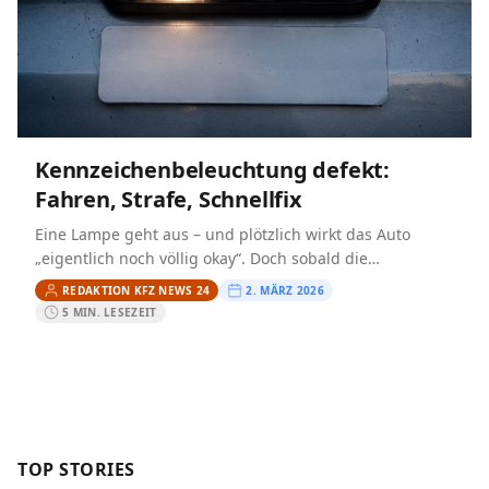
Kennzeichenbeleuchtung defekt:
Fahren, Strafe, Schnellfix
Eine Lampe geht aus – und plötzlich wirkt das Auto
„eigentlich noch völlig okay“. Doch sobald die
Beleuchtung des Kennzeichens nicht mehr funktioniert,
REDAKTION KFZ NEWS 24
2. MÄRZ 2026
stellen sich…
5 MIN. LESEZEIT
TOP STORIES