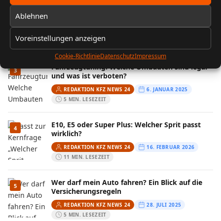
FIN entschlüsseln: Baujahr, Motor &
2
Ablehnen
Ausstattung prüfen
REDAKTION KFZ NEWS 24
13. FEBRUAR 2026
Voreinstellungen anzeigen
10 MIN. LESEZEIT
Cookie-Richtlinie
Datenschutz
Impressum
Fahrzeugtuning: Welche Umbauten sind legal
3
und was ist verboten?
REDAKTION KFZ NEWS 24
6. JANUAR 2025
5 MIN. LESEZEIT
E10, E5 oder Super Plus: Welcher Sprit passt
4
wirklich?
REDAKTION KFZ NEWS 24
16. FEBRUAR 2026
11 MIN. LESEZEIT
Wer darf mein Auto fahren? Ein Blick auf die
5
Versicherungsregeln
REDAKTION KFZ NEWS 24
28. JULI 2025
5 MIN. LESEZEIT