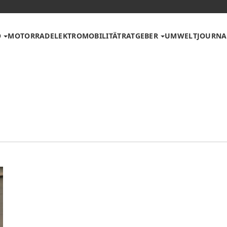
O
MOTORRAD
ELEKTROMOBILITÄT
RATGEBER
UMWELT
JOURNA