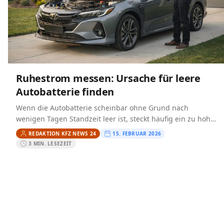
Ruhestrom messen: Ursache für leere
Autobatterie finden
Wenn die Autobatterie scheinbar ohne Grund nach
wenigen Tagen Standzeit leer ist, steckt häufig ein zu hoher
Ruhestrom dahinter. Moderne Fahrzeuge besitzen
REDAKTION KFZ NEWS 24
15. FEBRUAR 2026
zahlreiche Steuergeräte, Komfortfunktionen…
3 MIN. LESEZEIT