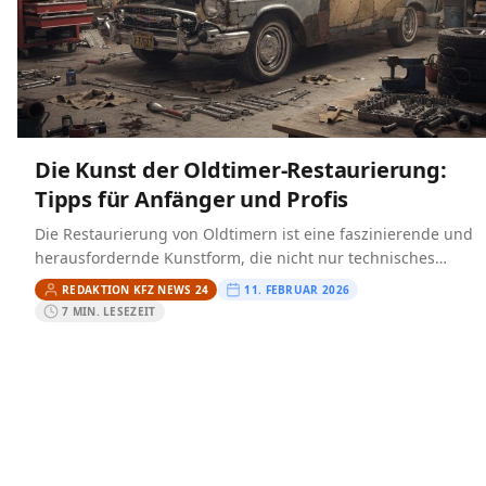
Die Kunst der Oldtimer-Restaurierung:
Tipps für Anfänger und Profis
Die Restaurierung von Oldtimern ist eine faszinierende und
herausfordernde Kunstform, die nicht nur technisches
Wissen, sondern auch eine große Portion Leidenschaft
REDAKTION KFZ NEWS 24
11. FEBRUAR 2026
erfordert. Für viele ist…
7 MIN. LESEZEIT