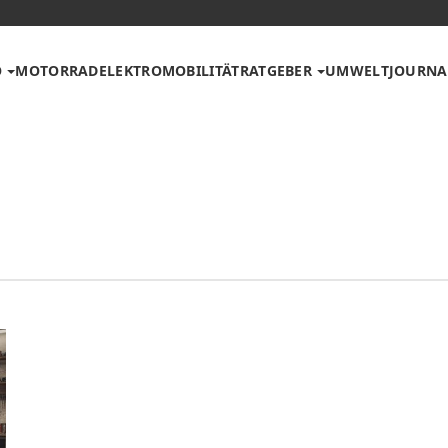
O
MOTORRAD
ELEKTROMOBILITÄT
RATGEBER
UMWELT
JOURNA