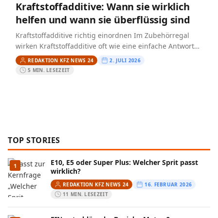
Kraftstoffadditive: Wann sie wirklich
helfen und wann sie überflüssig sind
Kraftstoffadditive richtig einordnen Im Zubehörregal
wirken Kraftstoffadditive oft wie eine einfache Antwort
auf Ruckeln, Startprobleme oder angeblich zu hohen
REDAKTION KFZ NEWS 24
2. JULI 2026
Verbrauch. In der Praxis helfen sie…
5 MIN. LESEZEIT
TOP STORIES
E10, E5 oder Super Plus: Welcher Sprit passt
1
wirklich?
REDAKTION KFZ NEWS 24
16. FEBRUAR 2026
11 MIN. LESEZEIT