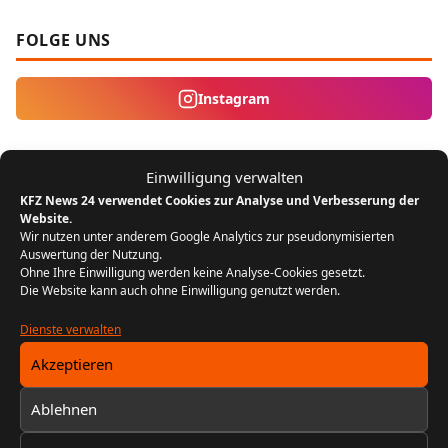
FOLGE UNS
Instagram
MEIST GELESEN
Einwilligung verwalten
KFZ News 24 verwendet Cookies zur Analyse und Verbesserung der
Der Bikergruß: Ein Zeichen der
1
Website.
Zusammengehörigkeit unter Motorradfahrern
Wir nutzen unter anderem Google Analytics zur pseudonymisierten
Auswertung der Nutzung.
REDAKTION KFZ NEWS 24
22. JULI 2024
Ohne Ihre Einwilligung werden keine Analyse-Cookies gesetzt.
5 MIN. LESEZEIT
Die Website kann auch ohne Einwilligung genutzt werden.
FIN entschlüsseln: Baujahr, Motor &
Dienste verwalten
2
Ausstattung prüfen
Akzeptieren
REDAKTION KFZ NEWS 24
13. FEBRUAR 2026
10 MIN. LESEZEIT
Ablehnen
Fahrzeugtuning: Welche Umbauten sind legal