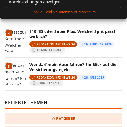
3
Voreinstellungen anzeigen
und was ist verboten?
REDAKTION KFZ NEWS 24
6. JANUAR 2025
Cookie-Richtlinie
Datenschutz
Impressum
5 MIN. LESEZEIT
E10, E5 oder Super Plus: Welcher Sprit passt
4
wirklich?
REDAKTION KFZ NEWS 24
16. FEBRUAR 2026
11 MIN. LESEZEIT
Wer darf mein Auto fahren? Ein Blick auf die
5
Versicherungsregeln
REDAKTION KFZ NEWS 24
28. JULI 2025
5 MIN. LESEZEIT
BELIEBTE THEMEN
RATGEBER