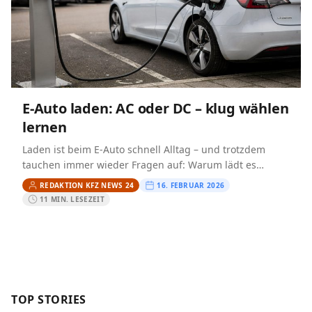
E-Auto laden: AC oder DC – klug wählen
lernen
Laden ist beim E-Auto schnell Alltag – und trotzdem
tauchen immer wieder Fragen auf: Warum lädt es
zuhause anders als an der Autobahn? Was bedeutet…
REDAKTION KFZ NEWS 24
16. FEBRUAR 2026
11 MIN. LESEZEIT
TOP STORIES