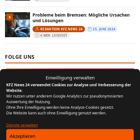
Probleme beim Bremsen: Mögliche Ursachen
5
und Lösungen
REDAKTION KFZ NEWS 24
25. JUNI 2024
4 MIN. LESEZEIT
FOLGE UNS
Instagram
Einwilligung verwalten
KFZ News 24 verwendet Cookies zur Analyse und Verbesserung der
Website.
MEIST GELESEN
Wir nutzen unter anderem Google Analytics zur pseudonymisierten
Auswertung der Nutzung.
Ohne Ihre Einwilligung werden keine Analyse-Cookies gesetzt.
Der Bikergruß: Ein Zeichen der
1
Die Website kann auch ohne Einwilligung genutzt werden.
Zusammengehörigkeit unter Motorradfahrern
REDAKTION KFZ NEWS 24
22. JULI 2024
Dienste verwalten
5 MIN. LESEZEIT
Akzeptieren