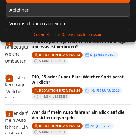
FIN entschlüsseln: Baujahr, Motor &
2
Ablehnen
Ausstattung prüfen
REDAKTION KFZ NEWS 24
13. FEBRUAR 2026
Voreinstellungen anzeigen
10 MIN. LESEZEIT
Cookie-Richtlinie
Datenschutz
Impressum
Fahrzeugtuning: Welche Umbauten sind legal
3
und was ist verboten?
REDAKTION KFZ NEWS 24
6. JANUAR 2025
5 MIN. LESEZEIT
E10, E5 oder Super Plus: Welcher Sprit passt
4
wirklich?
REDAKTION KFZ NEWS 24
16. FEBRUAR 2026
11 MIN. LESEZEIT
Wer darf mein Auto fahren? Ein Blick auf die
5
Versicherungsregeln
REDAKTION KFZ NEWS 24
28. JULI 2025
5 MIN. LESEZEIT