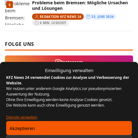
Probleme beim Bremsen: Mögliche Ursachen
5
und Lösungen
REDAKTION KFZ NEWS 24
25. JUNI 2024
4 MIN. LESEZEIT
FOLGE UNS
Instagram
Einwilligung verwalten
KFZ News 24 verwendet Cookies zur Analyse und Verbesserung der
MEIST GELESEN
Website.
Wir nutzen unter anderem Google Analytics zur pseudonymisierten
Auswertung der Nutzung.
Der Bikergruß: Ein Zeichen der
1
Ohne Ihre Einwilligung werden keine Analyse-Cookies gesetzt.
Zusammengehörigkeit unter Motorradfahrern
Die Website kann auch ohne Einwilligung genutzt werden.
REDAKTION KFZ NEWS 24
22. JULI 2024
5 MIN. LESEZEIT
Dienste verwalten
Akzeptieren
FIN entschlüsseln: Baujahr, Motor &
2
Ausstattung prüfen