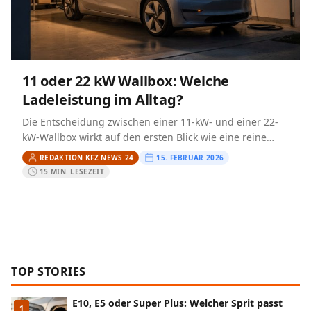
11 oder 22 kW Wallbox: Welche
Ladeleistung im Alltag?
Die Entscheidung zwischen einer 11-kW- und einer 22-
kW-Wallbox wirkt auf den ersten Blick wie eine reine
Frage der Geschwindigkeit. In der Praxis hängt die
REDAKTION KFZ NEWS 24
15. FEBRUAR 2026
passende…
15 MIN. LESEZEIT
TOP STORIES
E10, E5 oder Super Plus: Welcher Sprit passt
1