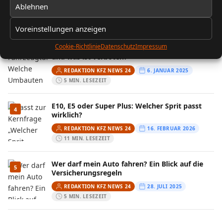
Ablehnen
REDAKTION KFZ NEWS 24
13. FEBRUAR 2026
10 MIN. LESEZEIT
Voreinstellungen anzeigen
Cookie-Richtlinie
Datenschutz
Impressum
Fahrzeugtuning: Welche Umbauten sind legal
3
und was ist verboten?
REDAKTION KFZ NEWS 24
6. JANUAR 2025
5 MIN. LESEZEIT
E10, E5 oder Super Plus: Welcher Sprit passt
4
wirklich?
REDAKTION KFZ NEWS 24
16. FEBRUAR 2026
11 MIN. LESEZEIT
Wer darf mein Auto fahren? Ein Blick auf die
5
Versicherungsregeln
REDAKTION KFZ NEWS 24
28. JULI 2025
5 MIN. LESEZEIT