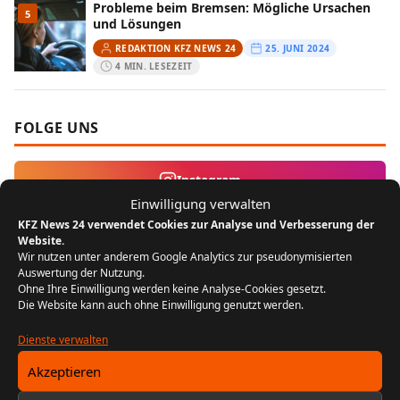
Probleme beim Bremsen: Mögliche Ursachen
5
und Lösungen
REDAKTION KFZ NEWS 24
25. JUNI 2024
4 MIN. LESEZEIT
FOLGE UNS
Instagram
Einwilligung verwalten
KFZ News 24 verwendet Cookies zur Analyse und Verbesserung der
MEIST GELESEN
Website.
Wir nutzen unter anderem Google Analytics zur pseudonymisierten
Auswertung der Nutzung.
Der Bikergruß: Ein Zeichen der
1
Ohne Ihre Einwilligung werden keine Analyse-Cookies gesetzt.
Zusammengehörigkeit unter Motorradfahrern
Die Website kann auch ohne Einwilligung genutzt werden.
REDAKTION KFZ NEWS 24
22. JULI 2024
5 MIN. LESEZEIT
Dienste verwalten
Akzeptieren
FIN entschlüsseln: Baujahr, Motor &
2
Ausstattung prüfen