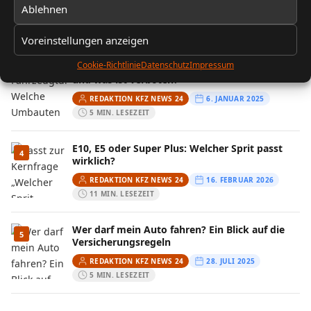
Ablehnen
REDAKTION KFZ NEWS 24
13. FEBRUAR 2026
10 MIN. LESEZEIT
Voreinstellungen anzeigen
Cookie-Richtlinie
Datenschutz
Impressum
Fahrzeugtuning: Welche Umbauten sind legal
3
und was ist verboten?
REDAKTION KFZ NEWS 24
6. JANUAR 2025
5 MIN. LESEZEIT
E10, E5 oder Super Plus: Welcher Sprit passt
4
wirklich?
REDAKTION KFZ NEWS 24
16. FEBRUAR 2026
11 MIN. LESEZEIT
Wer darf mein Auto fahren? Ein Blick auf die
5
Versicherungsregeln
REDAKTION KFZ NEWS 24
28. JULI 2025
5 MIN. LESEZEIT