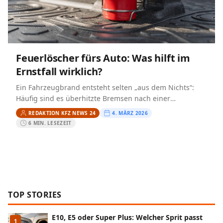
Feuerlöscher fürs Auto: Was hilft im
Ernstfall wirklich?
Ein Fahrzeugbrand entsteht selten „aus dem Nichts“:
Häufig sind es überhitzte Bremsen nach einer
Passabfahrt, ein Defekt in der Elektrik, austretende
REDAKTION KFZ NEWS 24
4. MÄRZ 2026
Betriebsstoffe oder ein Schwelbrand…
6 MIN. LESEZEIT
TOP STORIES
E10, E5 oder Super Plus: Welcher Sprit passt
1