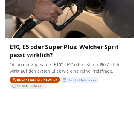
E10, E5 oder Super Plus: Welcher Sprit
passt wirklich?
Ob an der Zapfsäule „E10“, „E5“ oder „Super Plus“ steht,
wirkt auf den ersten Blick wie eine reine Preisfrage.
Technisch geht es jedoch um zwei…
REDAKTION KFZ NEWS 24
16. FEBRUAR 2026
11 MIN. LESEZEIT