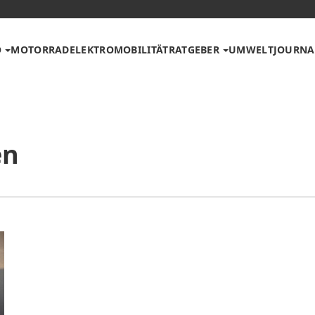
O
MOTORRAD
ELEKTROMOBILITÄT
RATGEBER
UMWELT
JOURNA
en