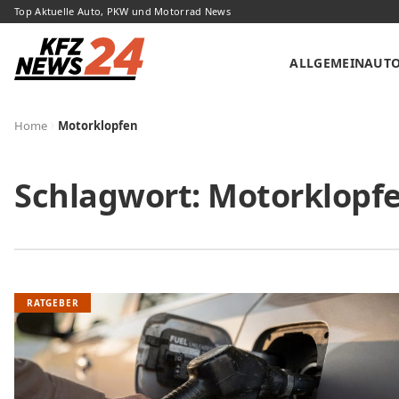
Top Aktuelle Auto, PKW und Motorrad News
ALLGEMEIN
AUT
Home
Motorklopfen
Schlagwort:
Motorklopf
RATGEBER