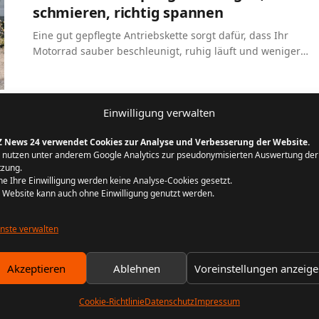
schmieren, richtig spannen
Eine gut gepflegte Antriebskette sorgt dafür, dass Ihr
Motorrad sauber beschleunigt, ruhig läuft und weniger
verschleißt. Gerade als Einsteiger lohnt es sich, die
Grundlagen zu…
Einwilligung verwalten
Z News 24 verwendet Cookies zur Analyse und Verbesserung der Website.
 nutzen unter anderem Google Analytics zur pseudonymisierten Auswertung der
zung.
e Ihre Einwilligung werden keine Analyse-Cookies gesetzt.
REDAKTION KFZ NEWS 24
20. FEBRUAR 2026
 Website kann auch ohne Einwilligung genutzt werden.
10 MIN. LESEZEIT
nste verwalten
Akzeptieren
Ablehnen
Voreinstellungen anzeig
Cookie-Richtlinie
Datenschutz
Impressum