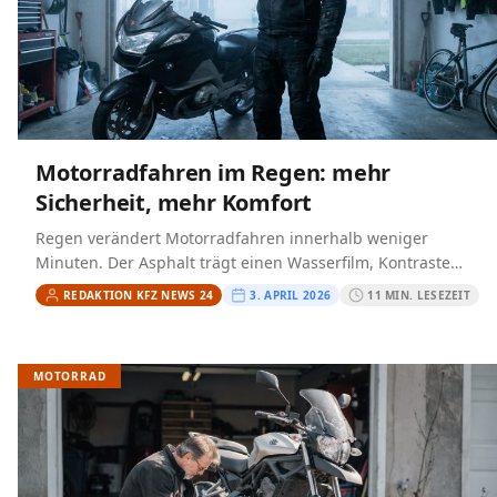
Motorradfahren im Regen: mehr
Sicherheit, mehr Komfort
Regen verändert Motorradfahren innerhalb weniger
Minuten. Der Asphalt trägt einen Wasserfilm, Kontraste
verschwimmen im Visier, Bremswege werden länger und
REDAKTION KFZ NEWS 24
3. APRIL 2026
11 MIN. LESEZEIT
jede hektische Lenk- oder Gasbewegung kostet…
MOTORRAD