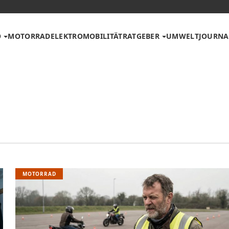
O
MOTORRAD
ELEKTROMOBILITÄT
RATGEBER
UMWELT
JOURNA
MOTORRAD