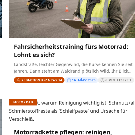
Fahrsicherheitstraining fürs Motorrad:
Lohnt es sich?
Landstraße, leichter Gegenwind, die Kurve kennen Sie seit
Jahren. Dann steht am Waldrand plötzlich Wild, Ihr Blick
springt, die rechte Hand greift hektisch zur Bremse,…
REDAKTION KFZ NEWS 24
16. MÄRZ 2026
6 MIN. LESEZEIT
MOTORRAD
Motorradkette pflegen: reinigen,