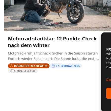
Motorrad startklar: 12-Punkte-Check
nach dem Winter
KF
Motorrad-Frühjahrscheck: Sicher in die Saison starten
Wir
Nut
Endlich wieder Saisonstart: Die Sonne lockt, die erste
Ohn
Ausfahrt ist geplant – und dann will das Motorrad nicht so,
REDAKTION KFZ NEWS 24
27. FEBRUAR 2026
Die
…
5 MIN. LESEZEIT
Die