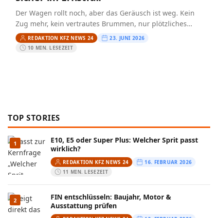
Der Wagen rollt noch, aber das Geräusch ist weg. Kein
Zug mehr, kein vertrautes Brummen, nur plötzliches
Schweigen unter der Haube. Im Rückspiegel drängt
REDAKTION KFZ NEWS 24
23. JUNI 2026
Verkehr…
10 MIN. LESEZEIT
TOP STORIES
E10, E5 oder Super Plus: Welcher Sprit passt
1
wirklich?
REDAKTION KFZ NEWS 24
16. FEBRUAR 2026
11 MIN. LESEZEIT
FIN entschlüsseln: Baujahr, Motor &
2
Ausstattung prüfen