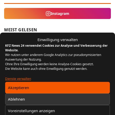
Instagram
MEIST GELESEN
Einwilligung verwalten
Der Bikergruß: Ein Zeichen der
1
KFZ News 24 verwendet Cookies zur Analyse und Verbesserung der
Zusammengehörigkeit unter Motorradfahrern
Website.
REDAKTION KFZ NEWS 24
22. JULI 2024
Wir nutzen unter anderem Google Analytics zur pseudonymisierten
5 MIN. LESEZEIT
Auswertung der Nutzung.
Ohne Ihre Einwilligung werden keine Analyse-Cookies gesetzt.
Die Website kann auch ohne Einwilligung genutzt werden.
FIN entschlüsseln: Baujahr, Motor &
2
Ausstattung prüfen
Dienste verwalten
REDAKTION KFZ NEWS 24
13. FEBRUAR 2026
Akzeptieren
10 MIN. LESEZEIT
Ablehnen
Fahrzeugtuning: Welche Umbauten sind legal
3
und was ist verboten?
Voreinstellungen anzeigen
REDAKTION KFZ NEWS 24
6. JANUAR 2025