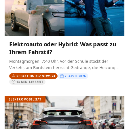
Elektroauto oder Hybrid: Was passt zu
Ihrem Fahrstil?
Montagmorgen, 7:40 Uhr. Vor der Schule stockt der
Verkehr, am Bordstein herrscht Gedränge, die Heizung
läuft, und im Cockpit leuchtet entweder die elektrische
REDAKTION KFZ NEWS 24
7. APRIL 2026
Restreichweite oder…
13 MIN. LESEZEIT
ELEKTROMOBILITÄT