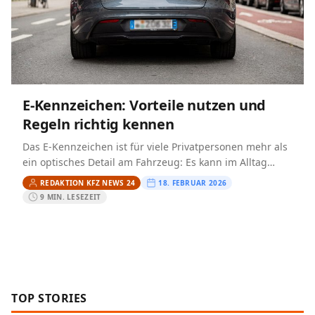
E-Kennzeichen: Vorteile nutzen und
Regeln richtig kennen
Das E-Kennzeichen ist für viele Privatpersonen mehr als
ein optisches Detail am Fahrzeug: Es kann im Alltag
echte Erleichterungen bringen und signalisiert zugleich,
REDAKTION KFZ NEWS 24
18. FEBRUAR 2026
dass Ihr…
9 MIN. LESEZEIT
TOP STORIES