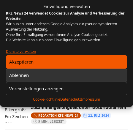
Einwilligung verwalten
Probleme beim Bremsen: Mögliche Ursachen
KFZ News 24 verwendet Cookies zur Analyse und Verbesserung der
5
und Lösungen
Website.
Wir nutzen unter anderem Google Analytics zur pseudonymisierten
REDAKTION KFZ NEWS 24
25. JUNI 2024
Auswertung der Nutzung.
4 MIN. LESEZEIT
Ohne Ihre Einwilligung werden keine Analyse-Cookies gesetzt.
Die Website kann auch ohne Einwilligung genutzt werden.
Dienste verwalten
FOLGE UNS
Akzeptieren
Instagram
Ablehnen
MEIST GELESEN
Voreinstellungen anzeigen
Cookie-Richtlinie
Datenschutz
Impressum
Der Bikergruß: Ein Zeichen der
1
Zusammengehörigkeit unter Motorradfahrern
REDAKTION KFZ NEWS 24
22. JULI 2024
5 MIN. LESEZEIT