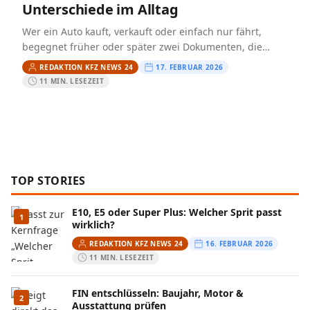
Unterschiede im Alltag
Wer ein Auto kauft, verkauft oder einfach nur fährt,
begegnet früher oder später zwei Dokumenten, die
leicht verwechselt werden: dem Fahrzeugschein und
REDAKTION KFZ NEWS 24
17. FEBRUAR 2026
dem Fahrzeugbrief. Beide…
11 MIN. LESEZEIT
TOP STORIES
E10, E5 oder Super Plus: Welcher Sprit passt
1
wirklich?
REDAKTION KFZ NEWS 24
16. FEBRUAR 2026
11 MIN. LESEZEIT
FIN entschlüsseln: Baujahr, Motor &
2
Ausstattung prüfen