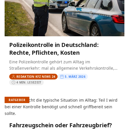
Polizeikontrolle in Deutschland:
Rechte, Pflichten, Kosten
Eine Polizeikontrolle gehört zum Alltag im
Straßenverkehr: mal als allgemeine Verkehrskontrolle,
mal im Rahmen einer Schwerpunktaktion. Viele
REDAKTION KFZ NEWS 24
5. MÄRZ 2026
Privatpersonen sind unsicher, was sie in diesem
4 MIN. LESEZEIT
Moment…
RATGEBER
Fahrzeugschein oder Fahrzeugbrief?