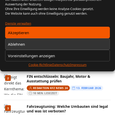
FOLGE UNS
Auswertung der Nutzung.
Ohne Ihre Einwilligung werden keine Analyse-Cookies gesetzt.
Die Website kann auch ohne Einwilligung genutzt werden.
Instagram
Dienste verwalten
Akzeptieren
MEIST GELESEN
Ablehnen
Der Bikergruß: Ein Zeichen der
1
Zusammengehörigkeit unter Motorradfahrern
Voreinstellungen anzeigen
REDAKTION KFZ NEWS 24
22. JULI 2024
5 MIN. LESEZEIT
Cookie-Richtlinie
Datenschutz
Impressum
FIN entschlüsseln: Baujahr, Motor &
2
Ausstattung prüfen
REDAKTION KFZ NEWS 24
13. FEBRUAR 2026
10 MIN. LESEZEIT
Fahrzeugtuning: Welche Umbauten sind legal
3
und was ist verboten?