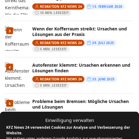
REDAKTION KFZ NEWS 24
13. FEBRUAR 2026
10 MIN. LESEZEIT
Wenn der Kofferraum streikt: Ursachen und
3
Lösungen aus der Praxis
REDAKTION KFZ NEWS 24
29. JULI 2025
5 MIN. LESEZEIT
Autofenster klemmt: Ursachen erkennen und
4
Lösungen finden
REDAKTION KFZ NEWS 24
25. JUNI 2025
5 MIN. LESEZEIT
Probleme beim Bremsen: Mögliche Ursachen
5
und Lösungen
REDAKTION KFZ NEWS 24
25. JUNI 2024
Einwilligung verwalten
4 MIN. LESEZEIT
KFZ News 24 verwendet Cookies zur Analyse und Verbesserung der
Website.
Wir nutzen unter anderem Google Analytics zur pseudonymisierten