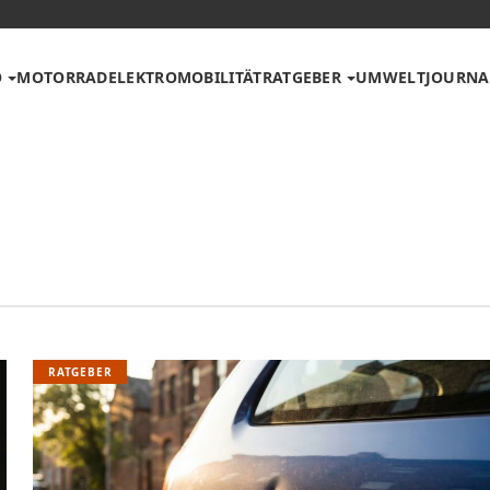
O
MOTORRAD
ELEKTROMOBILITÄT
RATGEBER
UMWELT
JOURNA
RATGEBER