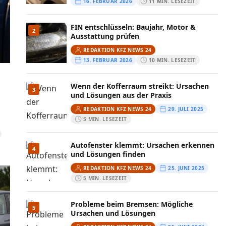
16. FEBRUAR 2026
11 MIN. LESEZEIT
FIN entschlüsseln: Baujahr, Motor &
2
Ausstattung prüfen
REDAKTION KFZ NEWS 24
13. FEBRUAR 2026
10 MIN. LESEZEIT
Wenn der Kofferraum streikt: Ursachen
3
und Lösungen aus der Praxis
REDAKTION KFZ NEWS 24
29. JULI 2025
5 MIN. LESEZEIT
Autofenster klemmt: Ursachen erkennen
4
und Lösungen finden
REDAKTION KFZ NEWS 24
25. JUNI 2025
5 MIN. LESEZEIT
Probleme beim Bremsen: Mögliche
5
Ursachen und Lösungen