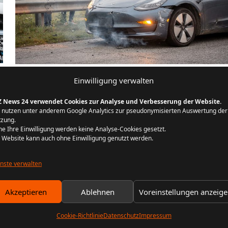
E-Auto-Brände entlarvt: 9 Mythen und
Einwilligung verwalten
richtig handeln
Z News 24 verwendet Cookies zur Analyse und Verbesserung der Website.
E-Autos gelten vielen als Brandrisiko – andere halten das
 nutzen unter anderem Google Analytics zur pseudonymisierten Auswertung der
zung.
Thema für reine Panikmache. Beides hilft Ihnen im Alltag
e Ihre Einwilligung werden keine Analyse-Cookies gesetzt.
nicht. Entscheidend ist, zu verstehen, wie Brände…
REDAKTION KFZ NEWS 24
16. FEBRUAR 2026
 Website kann auch ohne Einwilligung genutzt werden.
8 MIN. LESEZEIT
nste verwalten
Akzeptieren
Ablehnen
Voreinstellungen anzeig
Cookie-Richtlinie
Datenschutz
Impressum