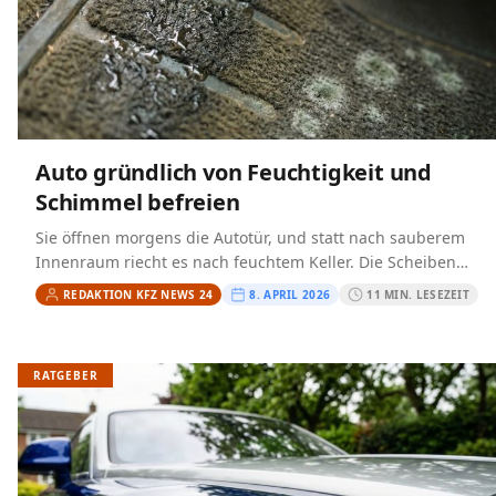
Auto gründlich von Feuchtigkeit und
Schimmel befreien
Sie öffnen morgens die Autotür, und statt nach sauberem
Innenraum riecht es nach feuchtem Keller. Die Scheiben
beschlagen von innen, der Teppich unter der Fußmatte…
REDAKTION KFZ NEWS 24
8. APRIL 2026
11 MIN. LESEZEIT
RATGEBER