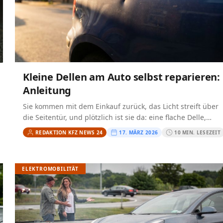
Kleine Dellen am Auto selbst reparieren:
Anleitung
Sie kommen mit dem Einkauf zurück, das Licht streift über
die Seitentür, und plötzlich ist sie da: eine flache Delle,
kaum größer als eine Münze,…
REDAKTION KFZ NEWS 24
17. MÄRZ 2026
10 MIN. LESEZEIT
ELEKTROMOBILITÄT