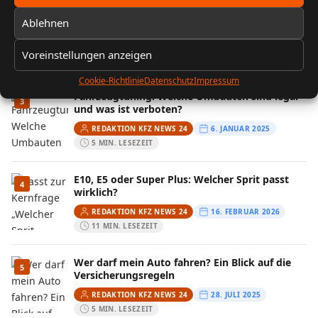
FIN entschlüsseln: Baujahr, Motor &
2
Ablehnen
Ausstattung prüfen
REDAKTION KFZ NEWS 24
13. FEBRUAR 2026
Voreinstellungen anzeigen
10 MIN. LESEZEIT
Cookie-Richtlinie
Datenschutz
Impressum
Fahrzeugtuning: Welche Umbauten sind legal
3
und was ist verboten?
REDAKTION KFZ NEWS 24
6. JANUAR 2025
5 MIN. LESEZEIT
E10, E5 oder Super Plus: Welcher Sprit passt
4
wirklich?
REDAKTION KFZ NEWS 24
16. FEBRUAR 2026
11 MIN. LESEZEIT
Wer darf mein Auto fahren? Ein Blick auf die
5
Versicherungsregeln
REDAKTION KFZ NEWS 24
28. JULI 2025
5 MIN. LESEZEIT