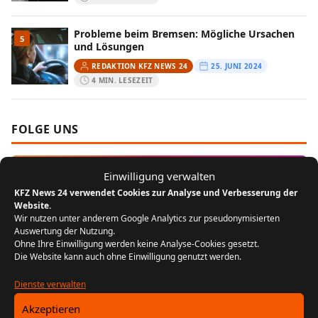
Probleme beim Bremsen: Mögliche Ursachen
5
und Lösungen
REDAKTION KFZ NEWS 24
25. JUNI 2024
4 MIN. LESEZEIT
FOLGE UNS
Instagram
Einwilligung verwalten
KFZ News 24 verwendet Cookies zur Analyse und Verbesserung der
Website.
MEIST GELESEN
Wir nutzen unter anderem Google Analytics zur pseudonymisierten
Auswertung der Nutzung.
Ohne Ihre Einwilligung werden keine Analyse-Cookies gesetzt.
Der Bikergruß: Ein Zeichen der
1
Die Website kann auch ohne Einwilligung genutzt werden.
Zusammengehörigkeit unter Motorradfahrern
REDAKTION KFZ NEWS 24
22. JULI 2024
Dienste verwalten
5 MIN. LESEZEIT
Akzeptieren