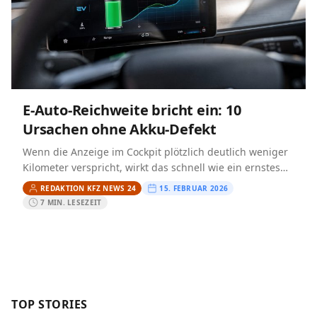
E-Auto-Reichweite bricht ein: 10
Ursachen ohne Akku-Defekt
Wenn die Anzeige im Cockpit plötzlich deutlich weniger
Kilometer verspricht, wirkt das schnell wie ein ernstes
Problem. In der Praxis hat ein abrupter
REDAKTION KFZ NEWS 24
15. FEBRUAR 2026
„Reichweitensturz“ aber…
7 MIN. LESEZEIT
TOP STORIES