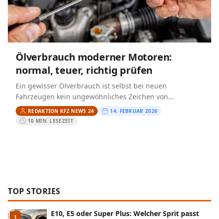
Ölverbrauch moderner Motoren:
normal, teuer, richtig prüfen
Ein gewisser Ölverbrauch ist selbst bei neuen
Fahrzeugen kein ungewöhnliches Zeichen von
Verschleiß, sondern Teil des Motorbetriebs. Dennoch
REDAKTION KFZ NEWS 24
14. FEBRUAR 2026
sorgt das Thema Ölverbrauch bei modernen Motoren…
10 MIN. LESEZEIT
TOP STORIES
E10, E5 oder Super Plus: Welcher Sprit passt
1