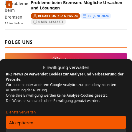
Probleme beim Bremsen: Mögliche Ursachen
5
und Lösungen
REDAKTION KFZ NEWS 24
25. JUNI 2024
4 MIN. LESEZEIT
FOLGE UNS
Instagram
Einwilligung verwalten
KFZ News 24 verwendet Cookies zur Analyse und Verbesserung der
MEIST GELESEN
Website.
Wir nutzen unter anderem Google Analytics zur pseudonymisierten
Auswertung der Nutzung.
Der Bikergruß: Ein Zeichen der
1
Ohne Ihre Einwilligung werden keine Analyse-Cookies gesetzt.
Zusammengehörigkeit unter Motorradfahrern
Die Website kann auch ohne Einwilligung genutzt werden.
REDAKTION KFZ NEWS 24
22. JULI 2024
5 MIN. LESEZEIT
Dienste verwalten
Akzeptieren
FIN entschlüsseln: Baujahr, Motor &
2
Ausstattung prüfen