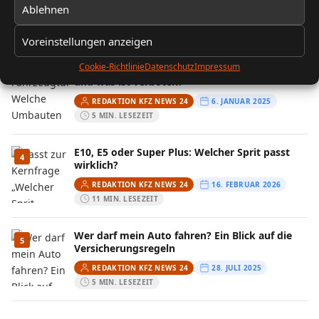
Ablehnen
REDAKTION KFZ NEWS 24
13. FEBRUAR 2026
10 MIN. LESEZEIT
Voreinstellungen anzeigen
Cookie-Richtlinie
Datenschutz
Impressum
Fahrzeugtuning: Welche Umbauten sind legal
3
und was ist verboten?
REDAKTION KFZ NEWS 24
6. JANUAR 2025
5 MIN. LESEZEIT
E10, E5 oder Super Plus: Welcher Sprit passt
4
wirklich?
REDAKTION KFZ NEWS 24
16. FEBRUAR 2026
11 MIN. LESEZEIT
Wer darf mein Auto fahren? Ein Blick auf die
5
Versicherungsregeln
REDAKTION KFZ NEWS 24
28. JULI 2025
5 MIN. LESEZEIT