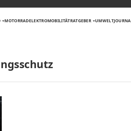
O
MOTORRAD
ELEKTROMOBILITÄT
RATGEBER
UMWELT
JOURNA
ngsschutz